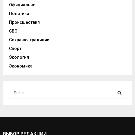
Официально
Политика
Происшествия
СВО
Сохраняя традиции
Спорт
Экология
Экономика
И
с
к
И
а
т
С
ь
:
К
ВЫБОР РЕДАКЦИИ