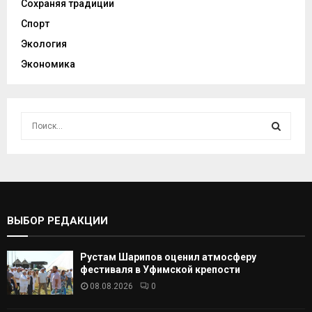
Сохраняя традиции
Спорт
Экология
Экономика
И
с
к
И
а
т
С
ь
:
К
ВЫБОР РЕДАКЦИИ
А
Рустам Шарипов оценил атмосферу
Т
фестиваля в Уфимской крепости
08.08.2026
0
Ь