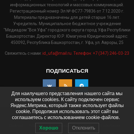
информационных технологий и массовых коммуникаций.
Регистрационный номер Эл № ФС77-79836 от 7.12.2020 г.
Материалы предназначены для детей старше 16 лет.
Учредитель: Муниципальное бюджетное учреждение
"Медиадом "Вся Уфа" городского округа город Уфа Республики
Башкортостан. Директор Ю.Р. Юмагуена Юридический адрес:
450092, Республика Башкортостан, г. Уфа, ул. Авроры, 25
Свяжитесь с нами:
id_ufa@mail.ru. Телефон: +7 (347) 246-03-23
ПОДПИСАТЬСЯ
Для наилучшего представления нашего сайта мы
используем cookies. К сайту подключен сервис
Яндекс.Метрика, который также использует файлы
cookie. Продолжая использовать этот сайт вы
©2025 - pressaufa.ru. Все права защищены.
соглашаетесь с использованием cookie-файлов.
Главная
Новости
Фото и видео
Контакты
О компании
Хорошо
Отклонить
Подписка
Реклама
Политика конфиденциальности