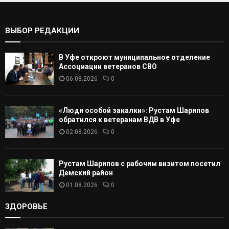
С
ь
:
К
ВЫБОР РЕДАКЦИИ
А
В Уфе откроют муниципальное отделение
Т
Ассоциации ветеранов СВО
06.08.2026
0
Ь
«Люди особой закалки»: Рустам Шарипов
обратился к ветеранам ВДВ в Уфе
02.08.2026
0
Рустам Шарипов с рабочим визитом посетил
Демский район
01.08.2026
0
ЗДОРОВЬЕ