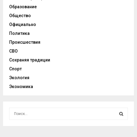
Образование
Общество
Официально
Политика
Происшествия
СВО
Сохраняя традиции
Спорт
Экология
Экономика
И
с
к
И
а
т