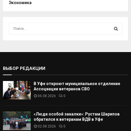
Экономика
И
с
к
И
а
т
С
ь
:
К
ВЫБОР РЕДАКЦИИ
А
В Уфе откроют муниципальное отделение
Т
Ассоциации ветеранов СВО
06.08.2026
0
Ь
«Люди особой закалки»: Рустам Шарипов
обратился к ветеранам ВДВ в Уфе
02.08.2026
0