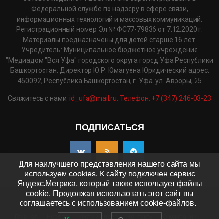
Федеральной службе по надзору в сфере связи,
информационных технологий и массовых коммуникаций.
Регистрационный номер Эл № ФС77-79836 от 7.12.2020 г.
Материалы предназначены для детей старше 16 лет.
Учредитель: Муниципальное бюджетное учреждение
"Медиадом "Вся Уфа" городского округа город Уфа Республики
Башкортостан. Директор Ю.Р. Юмагуена Юридический адрес:
450092, Республика Башкортостан, г. Уфа, ул. Авроры, 25
Свяжитесь с нами:
id_ufa@mail.ru. Телефон: +7 (347) 246-03-23
ПОДПИСАТЬСЯ
Для наилучшего представления нашего сайта мы
используем cookies. К сайту подключен сервис
Яндекс.Метрика, который также использует файлы
cookie. Продолжая использовать этот сайт вы
©2025 - pressaufa.ru. Все права защищены.
соглашаетесь с использованием cookie-файлов.
Главная
Новости
Фото и видео
Контакты
О компании