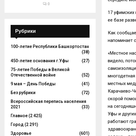
0
17 уфимских 
ее базе разв
Рубрики
Как сообщает
напоминает с
100-летие Республики Башкортостан
(38)
«Местное нас
видело, пото
450-летие основания г.Уфы
(27)
самоизоляции
75-летие Победы в Великой
Отечественной войне
(52)
многодетная 
местных медр
9 мая – День Победы
(41)
Карачаево-Че
Без рубрики
(72)
скорой помощ
Всероссийская перепись населения
на сегодняшн
2021
(33)
Уфы и других
Главное
(2 425)
работают гра
Город
(2 291)
здравоохране
Здоровье
(601)