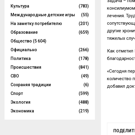
задача – пом
Культура
(783)
консилиумом:
Международные детские игры
(55)
лечения. Тру
сопутствующи
На заметку потребителю
(201)
другие хрони
Образование
(659)
тяжелых случ
Общество
(5 604)
Официально
(266)
Как отметил 
благодарност
Политика
(178)
Происшествия
(841)
«Сегодня пе
СВО
(49)
количество п
Сохраняя традиции
(6)
добавил док
Спорт
(599)
Экология
(488)
Экономика
(219)
ПОДЕЛИТ