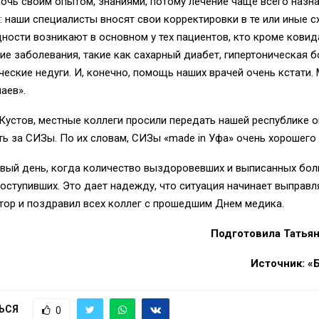
очь своим опытом, знаниями, потому лечение чаще всего назн
 наши специалисты вносят свои корректировки в те или иные 
дности возникают в основном у тех пациентов, кто кроме ковид
е заболевания, такие как сахарный диабет, гипертоническая б
ческие недуги. И, конечно, помощь наших врачей очень кстати.
аев».
Кустов, местные коллеги просили передать нашей республике 
ь за СИЗы. По их словам, СИЗы «made in Уфа» очень хорошего 
рвый день, когда количество выздоровевших и выписанных бол
оступивших. Это дает надежду, что ситуация начинает выправля
тор и поздравил всех коллег с прошедшим Днем медика.
Подготовила Татья
Источник: «
ЬСЯ
0