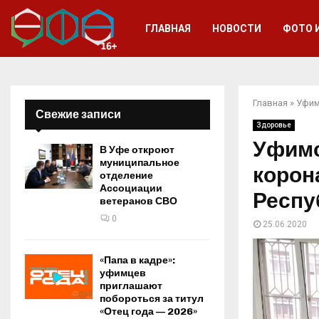
ГЛАВНАЯ
НОВОСТИ
ФОТО 
Главная
»
Уфим
Свежие записи
Здоровье
Уфимс
В Уфе откроют
муниципальное
корон
отделение
Ассоциации
Респу
ветеранов СВО
0
25.06.2020
«Папа в кадре»:
уфимцев
приглашают
побороться за титул
«Отец года — 2026»