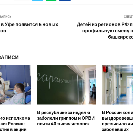
ЗАПИСЬ
СЛЕД
у в Уфе появится 5 новых
Детей из регионов РФ п
дов
профильную смену п
башкирско
ЗАПИСИ
В республике за неделю
В России кол
го исполкома
заболели гриппом и ОРВИ
выздоровевш
ная Россия»
почти 40 тысяч человек
превысило ч
стие в акции
заболевших