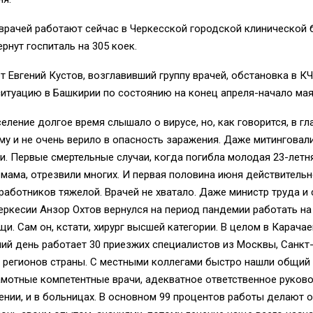
врачей работают сейчас в Черкесской городской клинической 
ернут госпиталь на 305 коек.
 Евгений Кустов, возглавивший группу врачей, обстановка в К
итуацию в Башкирии по состоянию на конец апреля-начало мая
еление долгое время слышало о вирусе, но, как говорится, в гл
му и не очень верило в опасность заражения. Даже митинговал
. Первые смертельные случаи, когда погибла молодая 23-летн
мама, отрезвили многих. И первая половина июня действитель
аботников тяжелой. Врачей не хватало. Даже министр труда и
ркесии Анзор Охтов вернулся на период пандемии работать н
и. Сам он, кстати, хирург высшей категории. В целом в Карача
ий день работает 30 приезжих специалистов из Москвы, Санкт-
 регионов страны. С местными коллегами быстро нашли общий 
мотные компетентные врачи, адекватное ответственное руково
нии, и в больницах. В основном 99 процентов работы делают о