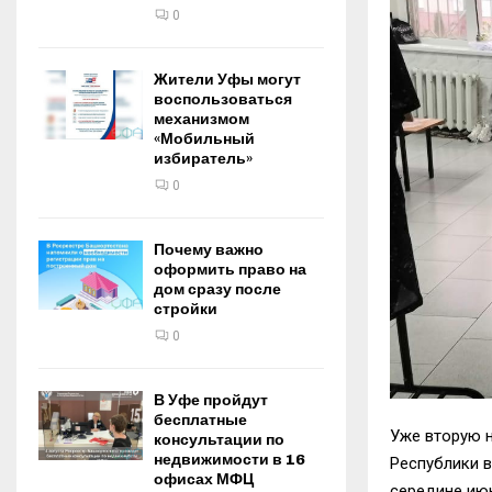
0
Жители Уфы могут
воспользоваться
механизмом
«Мобильный
избиратель»
0
Почему важно
оформить право на
дом сразу после
стройки
0
В Уфе пройдут
бесплатные
Уже вторую 
консультации по
недвижимости в 16
Республики в
офисах МФЦ
середине ию