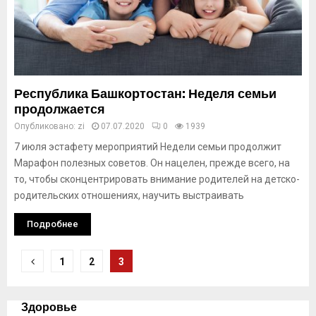
Республика Башкортостан: Неделя семьи
продолжается
Опубликовано:
zi
07.07.2020
0
1939
7 июля эстафету мероприятий Недели семьи продолжит
Марафон полезных советов. Он нацелен, прежде всего, на
то, чтобы сконцентрировать внимание родителей на детско-
родительских отношениях, научить выстраивать
Подробнее
Навигация
1
2
3
по
записям
Здоровье