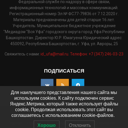
Федеральной службе по надзору в сфере связи,
информационных технологий и массовых коммуникаций.
Регистрационный номер Эл № ФС77-79836 от 7.12.2020 г.
Материалы предназначены для детей старше 16 лет.
Учредитель: Муниципальное бюджетное учреждение
"Медиадом "Вся Уфа" городского округа город Уфа Республики
Башкортостан. Директор Ю.Р. Юмагуена Юридический адрес:
450092, Республика Башкортостан, г. Уфа, ул. Авроры, 25
Свяжитесь с нами:
id_ufa@mail.ru. Телефон: +7 (347) 246-03-23
ПОДПИСАТЬСЯ
Для наилучшего представления нашего сайта мы
используем cookies. К сайту подключен сервис
Яндекс.Метрика, который также использует файлы
cookie. Продолжая использовать этот сайт вы
©2025 - pressaufa.ru. Все права защищены.
соглашаетесь с использованием cookie-файлов.
Главная
Новости
Фото и видео
Контакты
О компании
Хорошо
Отклонить