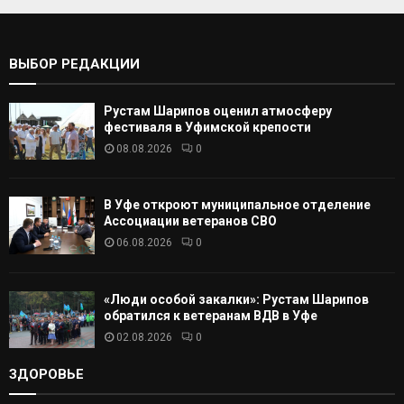
т
С
ь
:
К
ВЫБОР РЕДАКЦИИ
А
Рустам Шарипов оценил атмосферу
Т
фестиваля в Уфимской крепости
08.08.2026
0
Ь
В Уфе откроют муниципальное отделение
Ассоциации ветеранов СВО
06.08.2026
0
«Люди особой закалки»: Рустам Шарипов
обратился к ветеранам ВДВ в Уфе
02.08.2026
0
ЗДОРОВЬЕ