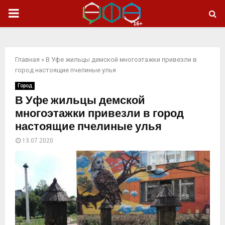
ОСНОВНОЕ
МЕНЮ
Главная
»
В Уфе жильцы демской многоэтажки привезли в
город настоящие пчелиные улья
Город
В Уфе жильцы демской
многоэтажки привезли в город
настоящие пчелиные улья
13.07.2020