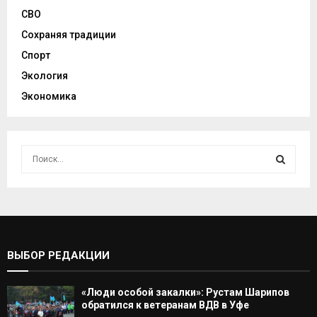
СВО
Сохраняя традиции
Спорт
Экология
Экономика
И
с
к
И
а
т
С
ь
:
К
ВЫБОР РЕДАКЦИИ
А
«Люди особой закалки»: Рустам Шарипов
Т
обратился к ветеранам ВДВ в Уфе