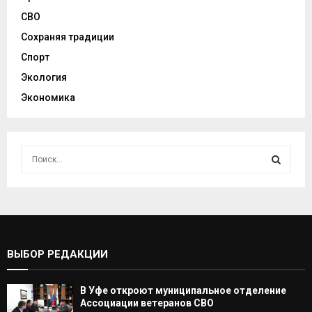
СВО
Сохраняя традиции
Спорт
Экология
Экономика
И
с
к
И
а
т
С
ь
:
К
ВЫБОР РЕДАКЦИИ
А
В Уфе откроют муниципальное отделение
Т
Ассоциации ветеранов СВО