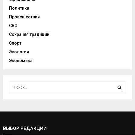
Политика
Происшествия
СВО
Сохраняя традиции
Спорт
Экология
Экономика
И
с
к
И
а
т
С
ь
:
К
ВЫБОР РЕДАКЦИИ