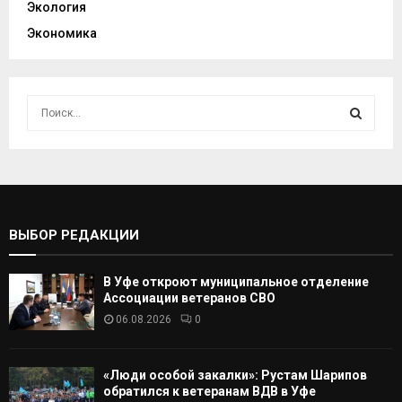
Экология
Экономика
И
с
к
И
а
т
С
ь
:
К
ВЫБОР РЕДАКЦИИ
А
В Уфе откроют муниципальное отделение
Т
Ассоциации ветеранов СВО
06.08.2026
0
Ь
«Люди особой закалки»: Рустам Шарипов
обратился к ветеранам ВДВ в Уфе