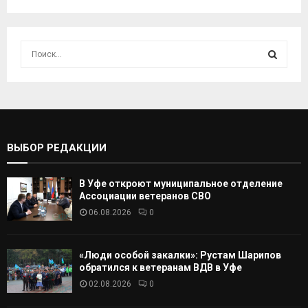
И
с
к
И
а
т
С
ь
:
К
ВЫБОР РЕДАКЦИИ
А
В Уфе откроют муниципальное отделение
Т
Ассоциации ветеранов СВО
06.08.2026
0
Ь
«Люди особой закалки»: Рустам Шарипов
обратился к ветеранам ВДВ в Уфе
02.08.2026
0