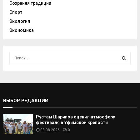
Сохраняя традиции
Спорт
Экология
Экономика
И
с
к
И
а
т
С
ь
:
К
ВЫБОР РЕДАКЦИИ
А
Рустам Шарипов оценил атмосферу
Т
фестиваля в Уфимской крепости
08.08.2026
0
Ь