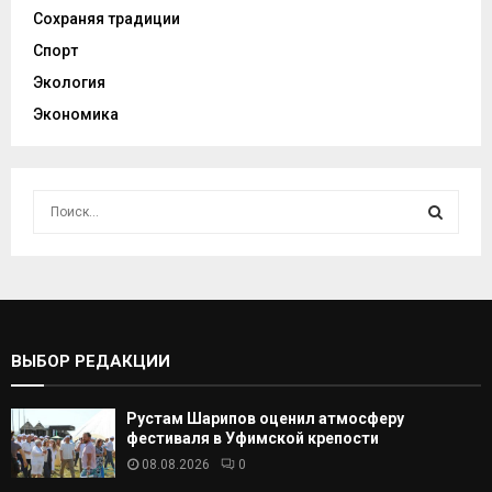
Сохраняя традиции
Спорт
Экология
Экономика
И
с
к
И
а
т
С
ь
:
К
ВЫБОР РЕДАКЦИИ
А
Рустам Шарипов оценил атмосферу
Т
фестиваля в Уфимской крепости
08.08.2026
0
Ь