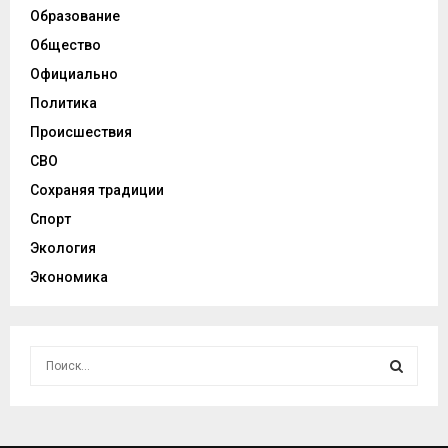
Образование
Общество
Официально
Политика
Происшествия
СВО
Сохраняя традиции
Спорт
Экология
Экономика
И
с
к
И
а
т
С