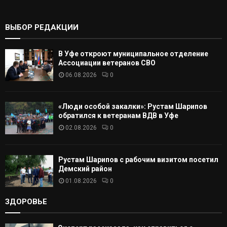
ь
:
К
ВЫБОР РЕДАКЦИИ
А
В Уфе откроют муниципальное отделение
Т
Ассоциации ветеранов СВО
06.08.2026
0
Ь
«Люди особой закалки»: Рустам Шарипов
обратился к ветеранам ВДВ в Уфе
02.08.2026
0
Рустам Шарипов с рабочим визитом посетил
Демский район
01.08.2026
0
ЗДОРОВЬЕ