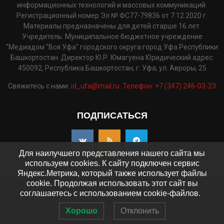
информационных технологий и массовых коммуникаций.
Регистрационный номер Эл № ФС77-79836 от 7.12.2020 г.
Материалы предназначены для детей старше 16 лет.
Учредитель: Муниципальное бюджетное учреждение
"Медиадом "Вся Уфа" городского округа город Уфа Республики
Башкортостан. Директор Ю.Р. Юмагуена Юридический адрес:
450092, Республика Башкортостан, г. Уфа, ул. Авроры, 25
Свяжитесь с нами:
id_ufa@mail.ru. Телефон: +7 (347) 246-03-23
ПОДПИСАТЬСЯ
Для наилучшего представления нашего сайта мы
используем cookies. К сайту подключен сервис
Яндекс.Метрика, который также использует файлы
cookie. Продолжая использовать этот сайт вы
©2025 - pressaufa.ru. Все права защищены.
соглашаетесь с использованием cookie-файлов.
Главная
Новости
Фото и видео
Контакты
О компании
Хорошо
Отклонить
Подписка
Реклама
Политика конфиденциальности