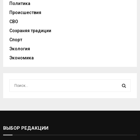
Политика
Происшествия
СВО
Сохраняя традиции
Спорт
Экология
Экономика
И
с
к
И
а
т
С
ь
:
К
ВЫБОР РЕДАКЦИИ
А