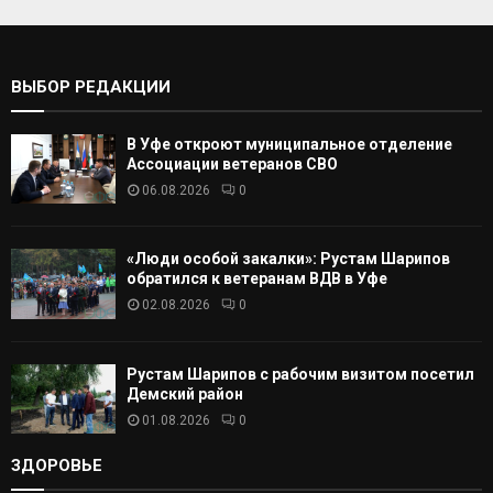
т
С
ь
:
К
ВЫБОР РЕДАКЦИИ
А
В Уфе откроют муниципальное отделение
Т
Ассоциации ветеранов СВО
06.08.2026
0
Ь
«Люди особой закалки»: Рустам Шарипов
обратился к ветеранам ВДВ в Уфе
02.08.2026
0
Рустам Шарипов с рабочим визитом посетил
Демский район
01.08.2026
0
ЗДОРОВЬЕ