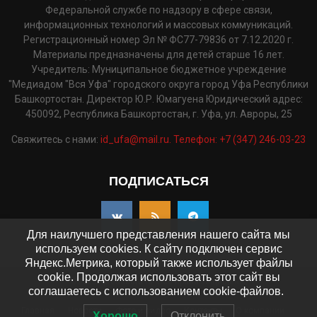
Федеральной службе по надзору в сфере связи,
информационных технологий и массовых коммуникаций.
Регистрационный номер Эл № ФС77-79836 от 7.12.2020 г.
Материалы предназначены для детей старше 16 лет.
Учредитель: Муниципальное бюджетное учреждение
"Медиадом "Вся Уфа" городского округа город Уфа Республики
Башкортостан. Директор Ю.Р. Юмагуена Юридический адрес:
450092, Республика Башкортостан, г. Уфа, ул. Авроры, 25
Свяжитесь с нами:
id_ufa@mail.ru. Телефон: +7 (347) 246-03-23
ПОДПИСАТЬСЯ
Для наилучшего представления нашего сайта мы
используем cookies. К сайту подключен сервис
Яндекс.Метрика, который также использует файлы
cookie. Продолжая использовать этот сайт вы
©2025 - pressaufa.ru. Все права защищены.
соглашаетесь с использованием cookie-файлов.
Главная
Новости
Фото и видео
Контакты
О компании
Хорошо
Отклонить