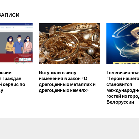
ЗАПИСИ
оссии
Вступили в силу
Телевизионна
я граждан
изменения в закон «О
“Герой нашег
 сервис по
драгоценных металлах и
становится
су
драгоценных камнях»
международно
гостей из гор
Белоруссии