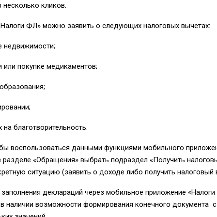
в несколько кликов.
Налоги ФЛ» можно заявить о
следующих
налоговых вычетах:
е недвижимости;
и или покупке медикаментов;
 образования;
ировании;
х на благотворительность.
бы воспользоваться данными функциями мобильного приложен
в разделе «Обращения»
выбрать
подраздел «Получить налоговы
кретную ситуацию
(заявить о доход
е
либо получить налоговый 
 заполнения деклараций через мобильное приложение «Налоги
 в наличии возможности формирования конечного документа 
ких значений.