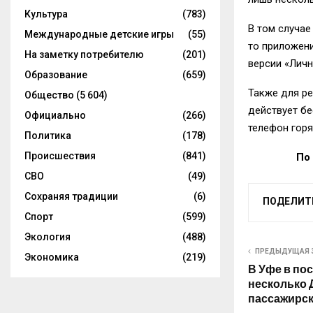
Культура
(783)
В том случае
Международные детские игры
(55)
то приложен
На заметку потребителю
(201)
версии «Личн
Образование
(659)
Также для р
Общество
(5 604)
действует
бе
Официально
(266)
телефон
горя
Политика
(178)
Происшествия
(841)
По
СВО
(49)
Сохраняя традиции
(6)
ПОДЕЛИТ
Спорт
(599)
Экология
(488)
ПРЕДЫДУЩАЯ 
Экономика
(219)
В Уфе в по
несколько 
пассажирск