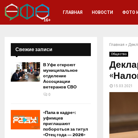
ГЛАВНАЯ
НОВОСТИ
ФОТО 
Главная
»
Декл
Свежие записи
Общество
Декла
В Уфе откроют
муниципальное
«Нало
отделение
Ассоциации
15.03.2021
ветеранов СВО
0
«Папа в кадре»:
уфимцев
приглашают
побороться за титул
«Отец года — 2026»