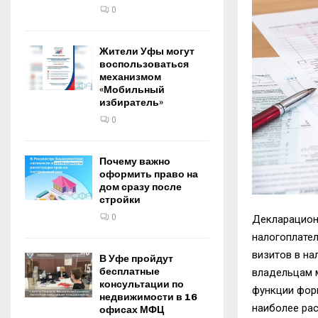
0
Жители Уфы могут
воспользоваться
механизмом
«Мобильный
избиратель»
0
Почему важно
оформить право на
дом сразу после
стройки
0
Декларацион
налогоплате
визитов в на
В Уфе пройдут
бесплатные
в
ладельц
ам
консультации по
функци
и
фор
недвижимости в 16
наиболее ра
офисах МФЦ