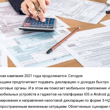
ная кампания 2021 года продолжается. Сегодня
льщики
предпочитают
подавать декларацию
о доходах быстро
логовые органы.
И в этом им
помогает
мобильное приложение «
мобильных устройств и гаджетов на платформах IOS и
Android
д
мирования и направления
налоговой
деклараци
и
по форме 3-
спространенным жизненным ситуациям
.
Облегченные сценарии 