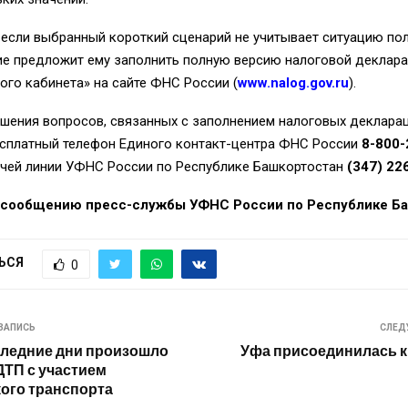
 если выбранный короткий сценарий не учитыва
ет
ситуацию пол
ие предложит
ему
заполнить
полную версию
налоговой
деклара
ого кабинета
»
на
сайт
е
ФНС России (
www
.
nalog
.
gov
.
ru
).
ешения вопросов,
связанны
х
с заполнением налоговых декларац
сплатн
ый телефон
Единого
к
онтакт-центра
ФНС России
8-800-
чей линии УФНС России по Республике Башкортостан
(347) 22
 сообщению пресс-службы УФНС России по Республике Ба
ЬСЯ
0
ЗАПИСЬ
СЛЕД
следние дни произошло
Уфа присоединилась 
ДТП с участием
ого транспорта