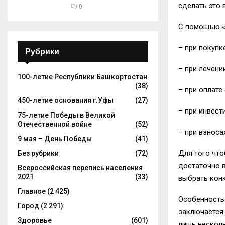
сделать это 
0
С
помощью «
– при покупк
Рубрики
– при лечени
100-летие Республики Башкортостан
(38)
– при оплате
450-летие основания г.Уфы
(27)
– при инвест
75-летие Победы в Великой
Отечественной войне
(52)
– при взноса
9 мая – День Победы
(41)
Для
того
что
Без рубрики
(72)
достаточно 
Всероссийская перепись населения
2021
(33)
выбрать кон
Главное
(2 425)
Особенность
Город
(2 291)
заключается
Здоровье
(601)
лишь
несколь