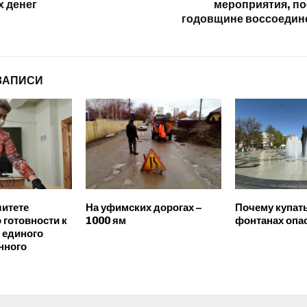
 денег
мероприятия, п
годовщине воссоедин
ЗАПИСИ
итете
На уфимских дорогах –
Почему купать
 готовности к
1000 ям
фонтанах опа
 единого
нного