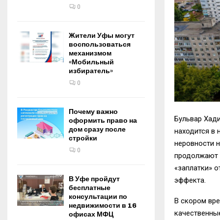
0
Жители Уфы могут
воспользоваться
механизмом
«Мобильный
избиратель»
0
Почему важно
Бульвар Хади
оформить право на
дом сразу после
находится в
стройки
неровности н
0
продолжают п
«заплатки» 
В Уфе пройдут
эффекта.
бесплатные
консультации по
В скором вре
недвижимости в 16
качественны
офисах МФЦ