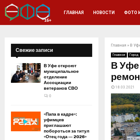
ГЛАВНАЯ
НОВОСТИ
ФОТО 
Главная
»
В Уф
Свежие записи
Главное
Город
В Уфе
В Уфе откроют
муниципальное
ремон
отделение
Ассоциации
18.03.2021
ветеранов СВО
0
«Папа в кадре»:
уфимцев
приглашают
побороться за титул
«Отец года — 2026»