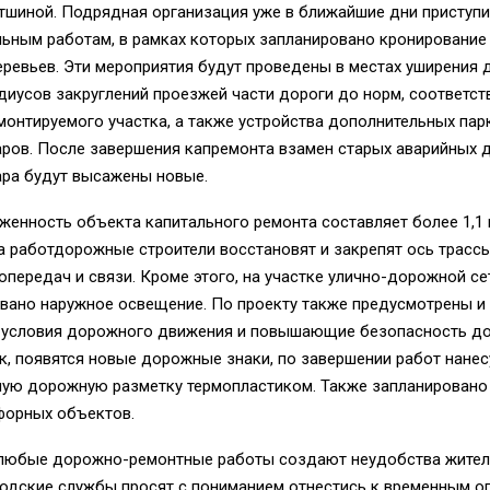
тшиной. Подрядная организация уже в ближайшие дни приступи
ьным работам, в рамках которых запланировано кронирование 
еревьев. Эти мероприятия будут проведены в местах уширения
диусов закруглений проезжей части дороги до норм, соответс
монтируемого участка, а также устройства дополнительных па
аров. После завершения капремонта взамен старых аварийных 
ара будут высажены новые.
енность объекта капитального ремонта составляет более 1,1 
 работдорожные строители восстановят и закрепят ось трассы
опередач и связи. Кроме этого, на участке улично-дорожной се
вано наружное освещение. По проекту также предусмотрены и
условия дорожного движения и повышающие безопасность д
к, появятся новые дорожные знаки, по завершении работ нанес
ную дорожную разметку термопластиком. Также запланировано
форных объектов.
 любые дорожно-ремонтные работы создают неудобства жител
родские службы просят с пониманием отнестись к временным о