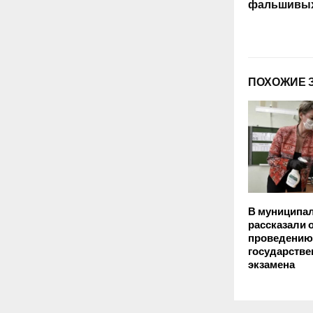
фальшивых
ПОХОЖИЕ 
В муниципал
рассказали о
проведению
государстве
экзамена