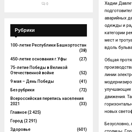
Хадии Давле
0
подготовител
аварийных д
одежды и ра
Рубрики
категории ре
мест и троту
100-летие Республики Башкортостан
вдоль бульв
(38)
450-летие основания г.Уфы
(27)
Общая протяж
производства
75-летие Победы в Великой
Отечественной войне
(52)
линии электр
9 мая – День Победы
(41)
модернизиро
улучшающие 
Без рубрики
(72)
движения. Та
Всероссийская перепись населения
горизонталь
2021
(33)
новых свето
Главное
(2 425)
Город
(2 291)
Безусловно,
Здоровье
(601)
столицы. Го