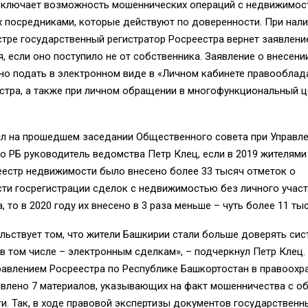
исключает возможность мошеннических операций с недвижимос
 посредниками, которые действуют по доверенности. При нали
стре государственный регистратор Росреестра вернет заявлени
, если оно поступило не от собственника. Заявление о внесени
о подать в электронном виде в «Личном кабинете правооблад
стра, а также при личном обращении в многофункциональный 
ал на прошедшем заседании Общественного совета при Управл
о РБ руководитель ведомства Петр Клец, если в 2019 жителями
еестр недвижимости было внесено более 33 тысяч отметок о
ти госрегистрации сделок с недвижимостью без личного учас
, то в 2020 году их внесено в 3 раза меньше – чуть более 11 тыс
льствует том, что жители Башкирии стали больше доверять сис
 в том числе – электронным сделкам», – подчеркнул Петр Клец. 
равлением Росреестра по Республике Башкортостан в правоохр
авлено 7 материалов, указывающих на факт мошенничества с о
. Так, в ходе правовой экспертизы документов государствен