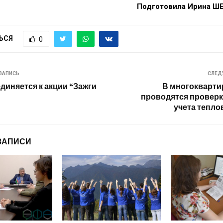
Подготовила Ирина 
ЬСЯ
0
ЗАПИСЬ
СЛЕД
диняется к акции “Зажги
В многокварти
проводятся провер
учета тепло
ЗАПИСИ