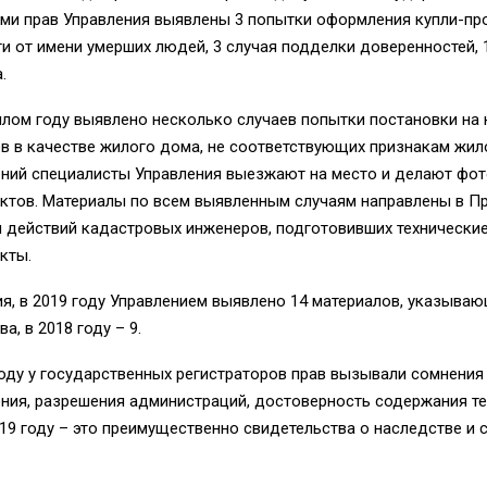
ами прав Управления выявлены 3 попытки оформления купли-п
 от имени умерших людей, 3 случая подделки доверенностей,
.
шлом году выявлено несколько случаев попытки постановки на
в в качестве жилого дома, не соответствующих признакам жил
ений специалисты Управления выезжают на место и делают фо
ктов. Материалы по всем выявленным случаям направлены в Пр
 действий кадастровых инженеров, подготовивших технические
кты.
я, в 2019 году Управлением выявлено 14 материалов, указываю
а, в 2018 году – 9.
году у государственных регистраторов прав вызывали сомнени
ния, разрешения администраций, достоверность содержания т
019 году – это преимущественно свидетельства о наследстве и