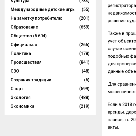
Культура
(783)
регистратор
Международные детские игры
(55)
недвижимости
На заметку потребителю
(201)
решение суда
Образование
(659)
Также в про
Общество
(5 604)
учет объекто
Официально
(266)
случае сомн
Политика
(178)
подобных фа
Происшествия
(841)
для проверки
СВО
(48)
данные объе
Сохраняя традиции
(6)
Для сравнени
Спорт
(599)
мошенничеств
Экология
(488)
Если в 2018 
Экономика
(219)
аренды, даре
планов, то 2
акты.