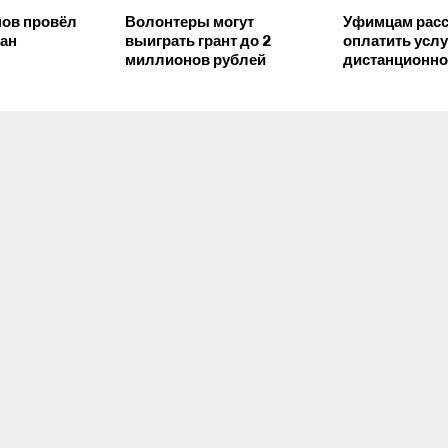
мов провёл
Волонтеры могут
Уфимцам расс
дан
выиграть грант до 2
оплатить усл
миллионов рублей
дистанционно