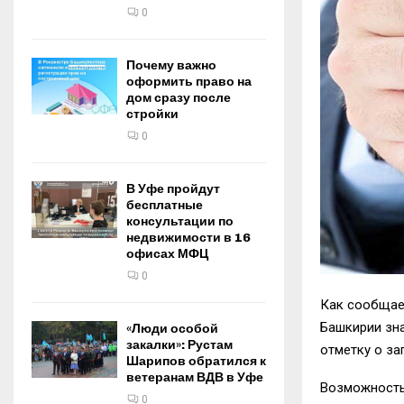
0
Почему важно
оформить право на
дом сразу после
стройки
0
В Уфе пройдут
бесплатные
консультации по
недвижимости в 16
офисах МФЦ
0
Как сообщает
Башкирии зна
«Люди особой
закалки»: Рустам
отметку о за
Шарипов обратился к
ветеранам ВДВ в Уфе
Возможность 
0