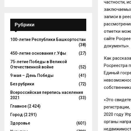
частности, 
заключаемых
записи в рее
рассмотрения
Рубрики
отметки можн
сайте Росрее
100-летие Республики Башкортостан
(38)
документы».
450-летие основания г.Уфы
(27)
Как рассказ
75-летие Победы в Великой
Росреестра п
Отечественной войне
(52)
Единый госр
9 мая – День Победы
(41)
невозможнос
Без рубрики
(72)
собственника
Всероссийская перепись населения
2021
(33)
«Это свидете
Главное
(2 424)
регистрации,
2020 году Уп
Город
(2 291)
органы напр
Здоровье
(601)
недвижимости