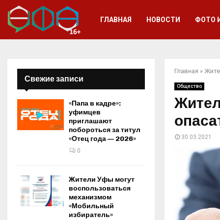
ГЛАВНАЯ
НОВОСТИ
ФОТО 
Главная
»
Жите
Свежие записи
Общество
Жител
«Папа в кадре»:
уфимцев
опаса
приглашают
побороться за титул
30.03.2021
«Отец года — 2026»
0
Жители Уфы могут
воспользоваться
механизмом
«Мобильный
избиратель»