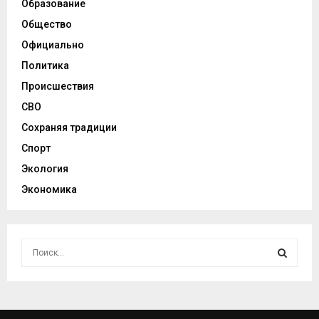
Образование
Общество
Официально
Политика
Происшествия
СВО
Сохраняя традиции
Спорт
Экология
Экономика
И
с
к
И
а
т
С