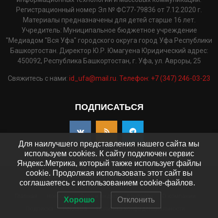
Регистрационный номер Эл № ФС77-79836 от 7.12.2020 г.
Материалы предназначены для детей старше 16 лет.
Учредитель: Муниципальное бюджетное учреждение
"Медиадом "Вся Уфа" городского округа город Уфа Республики
Башкортостан. Директор Ю.Р. Юмагуена Юридический адрес:
450092, Республика Башкортостан, г. Уфа, ул. Авроры, 25
Свяжитесь с нами:
id_ufa@mail.ru. Телефон: +7 (347) 246-03-23
ПОДПИСАТЬСЯ
Для наилучшего представления нашего сайта мы
используем cookies. К сайту подключен сервис
Яндекс.Метрика, который также использует файлы
cookie. Продолжая использовать этот сайт вы
©2025 - pressaufa.ru. Все права защищены.
соглашаетесь с использованием cookie-файлов.
Главная
Новости
Фото и видео
Контакты
О компании
Хорошо
Отклонить
Подписка
Реклама
Политика конфиденциальности