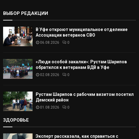
ь
:
К
ВЫБОР РЕДАКЦИИ
А
В Уфе откроют муниципальное отделение
Т
Ассоциации ветеранов СВО
06.08.2026
0
Ь
«Люди особой закалки»: Рустам Шарипов
обратился к ветеранам ВДВ в Уфе
02.08.2026
0
Рустам Шарипов с рабочим визитом посетил
Демский район
01.08.2026
0
ЗДОРОВЬЕ
Эксперт рассказала, как справиться с