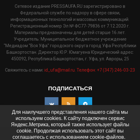
Сетевое издание PRESSAUFA.RU зарегистрировано в
Федеральной службе по надзору в сфере связи,
информационных технологий и массовых коммуникаций.
Регистрационный номер Эл № ФС77-79836 от 7.12.2020 г.
Материалы предназначены для детей старше 16 лет.
Учредитель: Муниципальное бюджетное учреждение
"Медиадом "Вся Уфа" городского округа город Уфа Республики
Башкортостан. Директор Ю.Р. Юмагуена Юридический адрес:
450092, Республика Башкортостан, г. Уфа, ул. Авроры, 25
Свяжитесь с нами:
id_ufa@mail.ru. Телефон: +7 (347) 246-03-23
ПОДПИСАТЬСЯ
Для наилучшего представления нашего сайта мы
используем cookies. К сайту подключен сервис
Яндекс.Метрика, который также использует файлы
cookie. Продолжая использовать этот сайт вы
©2025 - pressaufa.ru. Все права защищены.
соглашаетесь с использованием cookie-файлов.