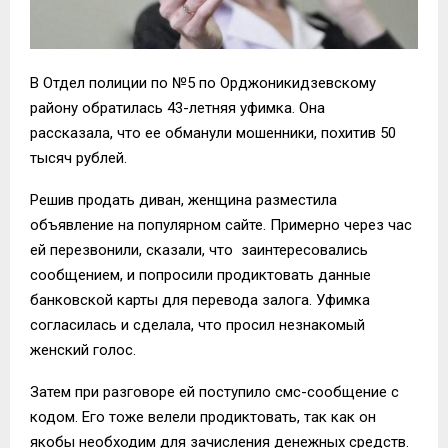
В Отдел полиции по №5 по Орджоникидзевскому
району обратилась 43-
летняя
уфимка
. Она
рассказала,
что ее обманули
мошенники, похитив
50
тысяч рублей.
Решив
продать диван
, женщина
разместила
объявление
на популярном сайте. Примерно через час
ей перезвонили,
сказали, что заинтересовал
ись
сообщением, и попросили продиктовать данные
банковской кар
ты для перевода залога.
Уфимка
согласилась и сделала, что просил незнакомый
женский голос.
Затем при разговоре ей поступило
смс-сообщение
с
кодом. Его тоже велели продиктовать, так как он
якобы необходим для зачисления денежных средств.