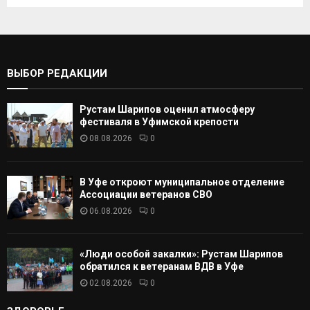
к
И
а
т
С
ь
:
К
ВЫБОР РЕДАКЦИИ
А
Рустам Шарипов оценил атмосферу
Т
фестиваля в Уфимской крепости
08.08.2026
0
Ь
В Уфе откроют муниципальное отделение
Ассоциации ветеранов СВО
06.08.2026
0
«Люди особой закалки»: Рустам Шарипов
обратился к ветеранам ВДВ в Уфе
02.08.2026
0