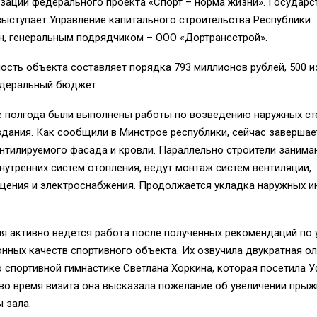
изации федерального проекта «Спорт – норма жизни». Государ
ыступает Управление капитального строительства Республики
н, генеральным подрядчиком – ООО «Дортрансстрой».
сть объекта составляет порядка 793 миллионов рублей, 500 и
деральный бюджет.
е полгода были выполнены работы по возведению наружных ст
дания. Как сообщили в Минстрое республики, сейчас заверша
нтилируемого фасада и кровли. Параллельно строители занима
нутренних систем отопления, ведут монтаж систем вентиляции,
щения и электроснабжения. Продолжается укладка наружных 
ня активно ведется работа после полученных рекомендаций по
нных качеств спортивного объекта. Их озвучила двукратная о
 спортивной гимнастике Светлана Хоркина, которая посетила У
 во время визита она высказала пожелание об увеличении прыж
 зала.