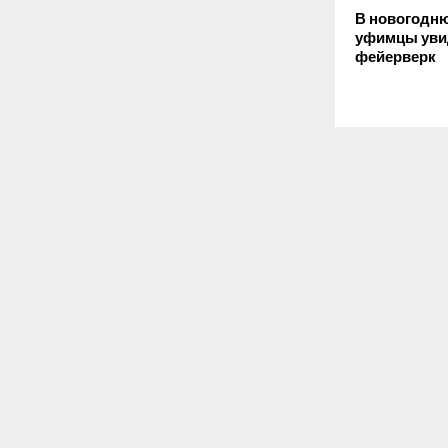
В новогодн
уфимцы уви
фейерверк