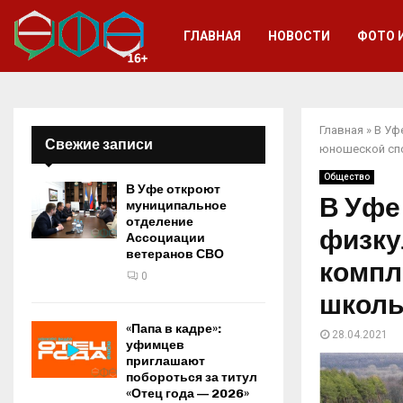
ГЛАВНАЯ
НОВОСТИ
ФОТО 
Главная
»
В Уф
Свежие записи
юношеской сп
Общество
В Уфе откроют
В Уфе
муниципальное
отделение
физку
Ассоциации
ветеранов СВО
компл
0
школы
«Папа в кадре»:
28.04.2021
уфимцев
приглашают
побороться за титул
«Отец года — 2026»