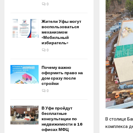
0
Жители Уфы могут
воспользоваться
механизмом
«Мобильный
избиратель»
0
Почему важно
оформить право на
дом сразу после
стройки
0
В Уфе пройдут
бесплатные
В столице Б
консультации по
недвижимости в 16
комплекса д
офисах МФЦ