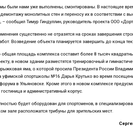
ямы были нами уже выполнены, смонтированы. В настоящее вр
 демонтажу монолитных стен и переносу их в соответствии с в
 – сообщил Тимур Гиндуллин, руководитель проекта ООО «Дорт
менения существенно не отразятся на сроках завершения стро
бот. Возведение объекта планируется завершить до конца тек
о общая площадь комплекса составит более 8 тысяч квадратны
екту, в новом здании разместятся тренировочный и гимнастиче
прыжковая яма, о которой просила Президента России Владим
а уфимской спортшколы №16 Дарья Крутько во время посещен
форума в Ульяновске. Кроме этого в новом комплексе предусм
 гостиница и административный корпус.
лностью будет оборудован для спортсменов, в специализиров
ом зале расположатся трибуны для зрительских мест.
Серге