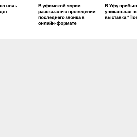
юю ночь
В уфимской мэрии
В Уфу прибыв
дят
рассказали о проведении
уникальная п
последнего звонка в
выставка “По
онлайн-формате