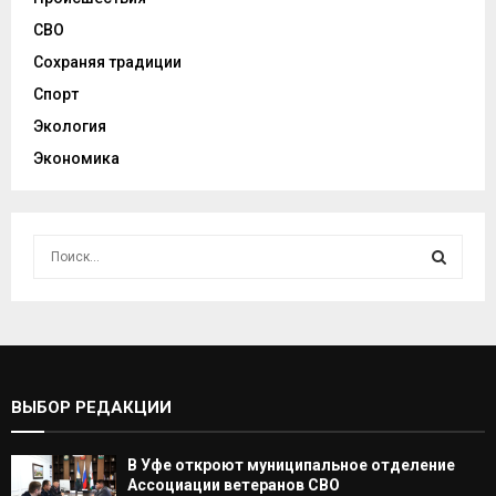
СВО
Сохраняя традиции
Спорт
Экология
Экономика
И
с
к
И
а
т
С
ь
:
К
ВЫБОР РЕДАКЦИИ
А
В Уфе откроют муниципальное отделение
Т
Ассоциации ветеранов СВО