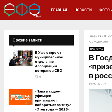
ГЛАВНАЯ
НОВОСТИ
ФОТО 
Главная
»
В Го
Свежие записи
юрисдикции
Общество
В Уфе откроют
В Гос
муниципальное
отделение
«приз
Ассоциации
ветеранов СВО
в рос
0
25.05.2021
«Папа в кадре»:
уфимцев
приглашают
побороться за титул
«Отец года — 2026»