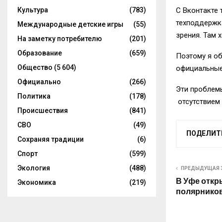
Культура
(783)
С
Вконтакте
т
техподдерж
Международные детские игры
(55)
зрения. Там 
На заметку потребителю
(201)
Образование
(659)
Поэтому я об
Общество
(5 604)
официальные
Официально
(266)
Эти проблем
Политика
(178)
отсутствием
Происшествия
(841)
СВО
(49)
ПОДЕЛИТ
Сохраняя традиции
(6)
Спорт
(599)
Экология
(488)
ПРЕДЫДУЩАЯ 
В Уфе откр
Экономика
(219)
полярнико