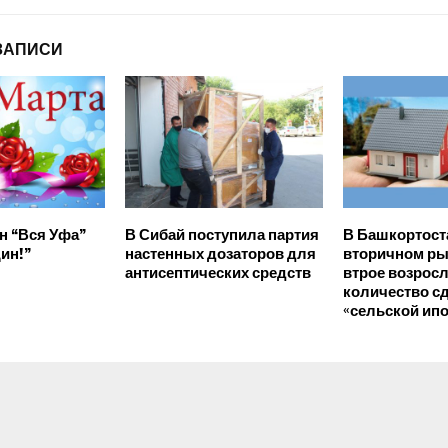
ЗАПИСИ
н “Вся Уфа”
В Сибай поступила партия
В Башкортост
ин!”
настенных дозаторов для
вторичном ры
антисептических средств
втрое возрос
количество с
«сельской ипо