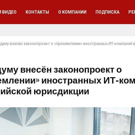
И ВИДЕО
КОНТАКТЫ
О КОМПАНИИ
ПОДПИСКА
РЕ
сдуму внесён законопроект о «приземлении» иностранных ИТ-компаний 
думу внесён законопроект о
емлении» иностранных ИТ-ко
сийской юрисдикции