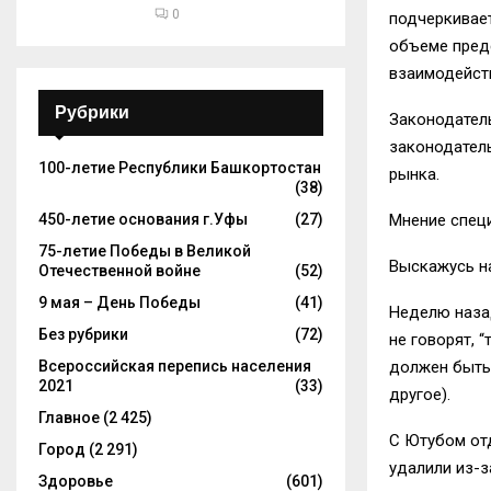
0
подчеркивает
объеме пред
взаимодейст
Рубрики
З
аконодател
законодател
100-летие Республики Башкортостан
рынка.
(38)
450-летие основания г.Уфы
(27)
Мнение спец
75-летие Победы в Великой
Выскажусь на
Отечественной войне
(52)
9 мая – День Победы
(41)
Неделю наза
Без рубрики
(72)
не говорят, “
Всероссийская перепись населения
должен быть
2021
(33)
другое).
Главное
(2 425)
С
Ютубом
от
Город
(2 291)
удалили из-
Здоровье
(601)