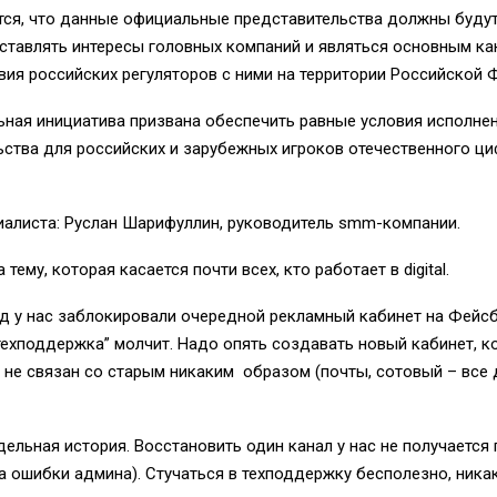
ся, что данны
е официальные представительства
должны будут
ставлять интересы головных компаний и являться основным к
вия российских рег
уляторов с ними на территории Российской
ьная инициатива призвана обеспечить равные условия исполне
ьства для российских и зарубежных игроков отечественного ц
иалиста:
Руслан
Шарифуллин
, руководитель
smm
-компании
.
 тему, которая касается почти всех, кто
работает в
digita
l
.
д у нас заблокировали
очередной рекламный кабинет на
Ф
ейс
техподдержка
” молчит. Надо опять создавать новый кабинет, 
 не связан со старым
никаким образом (почты, сотовый – все
дельная история.
Восстановить один канал у нас не получается 
за ошибки
админа
).
Стучаться в
техп
оддержку
бесполезно, ника