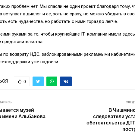
аких проблем нет. Мы спасли не один проект благодаря тому, ч
ка
вступает в диалог и ее, хоть не сразу, но можно убедить в св
хоть есть чудачества, но работать с ними гораздо легче.
еими руками за то, чтобы
крупнейшие
IT
–
компании имели здесь
 представительства.
ы по возврату НДС, заблокированными рекламными кабинетами
техподдержки
уже надоели.
ЬСЯ
0
ЗАПИСЬ
СЛЕД
ывается музей
В Чишминс
в имени Альбанова
следователи ус
обстоятельства ДТП
пост