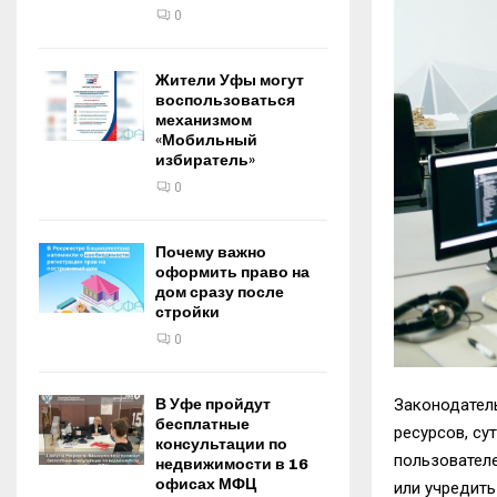
0
Жители Уфы могут
воспользоваться
механизмом
«Мобильный
избиратель»
0
Почему важно
оформить право на
дом сразу после
стройки
0
В Уфе пройдут
Законодател
бесплатные
ресурсов, су
консультации по
пользователе
недвижимости в 16
офисах МФЦ
или учредить