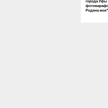
города Уфы 
фотомарафо
Родина моя