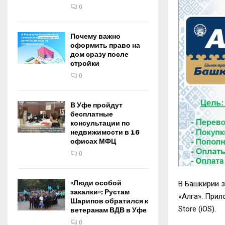
0
Почему важно
оформить право на
дом сразу после
стройки
0
В Уфе пройдут
бесплатные
консультации по
недвижимости в 16
офисах МФЦ
0
«Люди особой
В Башкирии 
закалки»: Рустам
«Алга». Прил
Шарипов обратился к
Store (iOS).
ветеранам ВДВ в Уфе
0