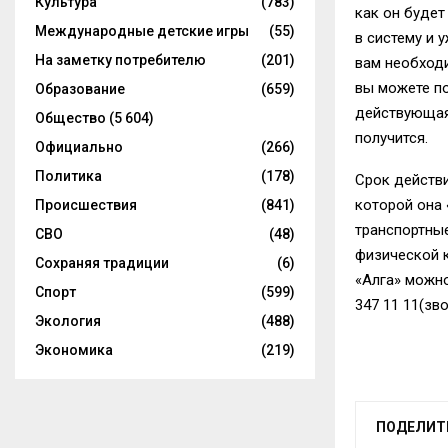
Культура
(783)
как он будет
Международные детские игры
(55)
в систему и 
На заметку потребителю
(201)
вам необходи
вы можете по
Образование
(659)
действующая 
Общество
(5 604)
получится.
Официально
(266)
Политика
(178)
Срок действи
которой она 
Происшествия
(841)
транспортные
СВО
(48)
физической 
Сохраняя традиции
(6)
«Алга» можно
Спорт
(599)
347 11 11
(зв
Экология
(488)
Экономика
(219)
ПОДЕЛИТ