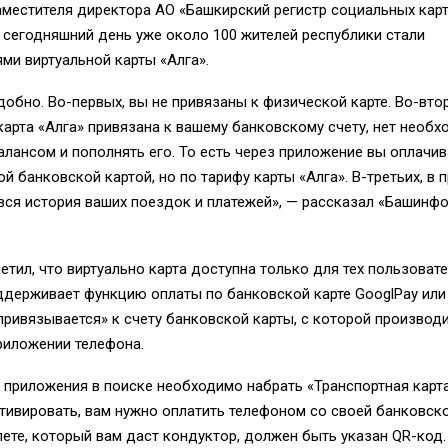
местителя директора АО «Башкирский регистр социальных карт
 сегодняшний день уже около 100 жителей республики стали
ми виртуальной карты «Алга».
добно. Во-первых, вы не привязаны к физической карте. Во-втор
карта «Алга» привязана к вашему банковскому счету, нет необ
алансом и пополнять его. То есть через приложение вы оплачи
й банковской картой, но по тарифу карты «Алга». В-третьих, в
вся история ваших поездок и платежей», — рассказал «Башинф
етил, что виртуально карта доступна только для тех пользовате
держивает функцию оплаты по банковской карте GooglPay или 
привязывается» к счету банковской карты, с которой производи
риложении телефона.
 приложения в поиске необходимо набрать «Транспортная карта
тивировать, вам нужно оплатить телефоном со своей банковск
лете, который вам даст кондуктор, должен быть указан QR-код.