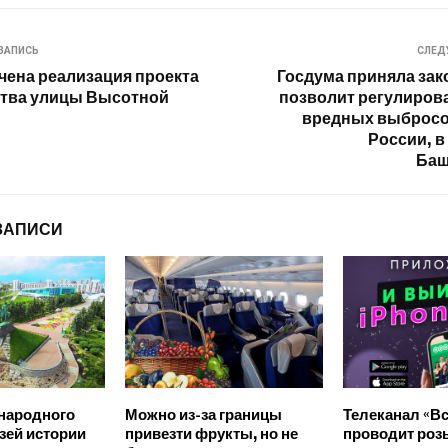
ЗАПИСЬ
СЛЕД
чена реализация проекта
Госдума приняла зак
ства улицы Высотной
позволит регулиров
вредных выбросо
России, в
Баш
ЗАПИСИ
 народного
Можно из-за границы
Телеканал «В
зей истории
привезти фрукты, но не
проводит ро