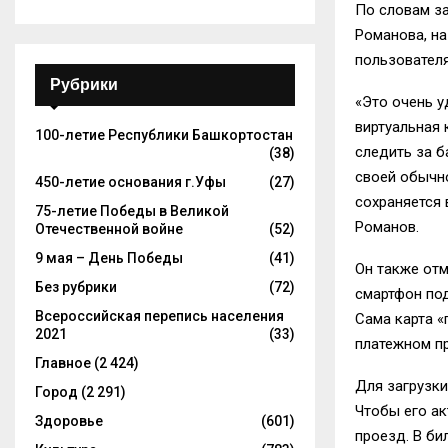
По словам за
Романова, на
пользователя
Рубрики
«Это очень у
виртуальная 
100-летие Республики Башкортостан
следить за б
(38)
своей обычно
450-летие основания г.Уфы
(27)
сохраняется 
75-летие Победы в Великой
Романов.
Отечественной войне
(52)
9 мая – День Победы
(41)
Он также отм
Без рубрики
(72)
смартфон под
Всероссийская перепись населения
Сама карта «
2021
(33)
платежном п
Главное
(2 424)
Для загрузки
Город
(2 291)
Чтобы его ак
Здоровье
(601)
проезд. В би