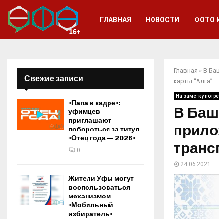
ГЛАВНАЯ
НОВОСТИ
ФОТО 
Главная
»
В Ба
Свежие записи
карты “Алга”
На заметку потр
«Папа в кадре»:
В Баш
уфимцев
приглашают
прило
побороться за титул
«Отец года — 2026»
транс
0
24.06.2021
Жители Уфы могут
воспользоваться
механизмом
«Мобильный
избиратель»