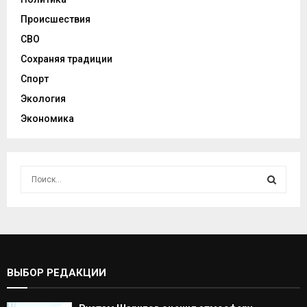
Происшествия
СВО
Сохраняя традиции
Спорт
Экология
Экономика
И
с
к
И
а
т
С
ь
:
К
ВЫБОР РЕДАКЦИИ
А