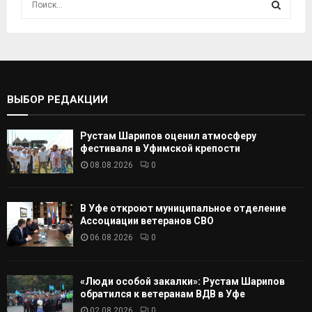
с
к
И
а
т
С
ь
:
К
ВЫБОР РЕДАКЦИИ
А
Рустам Шарипов оценил атмосферу
Т
фестиваля в Уфимской крепости
08.08.2026
0
Ь
В Уфе откроют муниципальное отделение
Ассоциации ветеранов СВО
06.08.2026
0
«Люди особой закалки»: Рустам Шарипов
обратился к ветеранам ВДВ в Уфе
02.08.2026
0