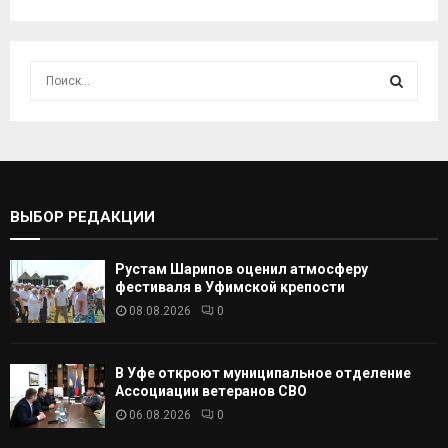
И
с
к
И
а
т
С
ь
:
К
ВЫБОР РЕДАКЦИИ
А
Рустам Шарипов оценил атмосферу
Т
фестиваля в Уфимской крепости
08.08.2026
0
Ь
В Уфе откроют муниципальное отделение
Ассоциации ветеранов СВО
06.08.2026
0