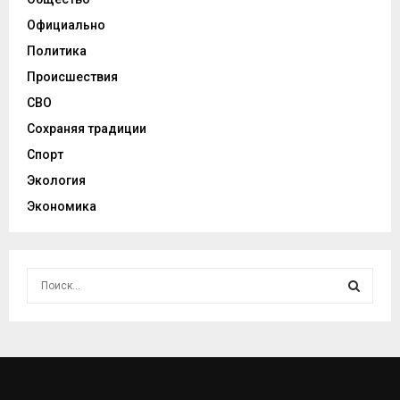
Официально
Политика
Происшествия
СВО
Сохраняя традиции
Спорт
Экология
Экономика
И
с
к
И
а
т
С
ь
:
К