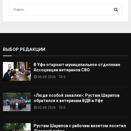
И
с
к
И
а
т
С
ь
:
К
ВЫБОР РЕДАКЦИИ
А
В Уфе откроют муниципальное отделение
Т
Ассоциации ветеранов СВО
06.08.2026
0
Ь
«Люди особой закалки»: Рустам Шарипов
обратился к ветеранам ВДВ в Уфе
02.08.2026
0
Рустам Шарипов с рабочим визитом посетил
Демский район