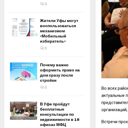
0
Жители Уфы могут
воспользоваться
механизмом
«Мобильный
избиратель»
0
Почему важно
оформить право на
дом сразу после
стройки
0
Во всех рай
актуальные 
представите
В Уфе пройдут
бесплатные
организаций,
консультации по
недвижимости в 16
Встречи прох
офисах МФЦ