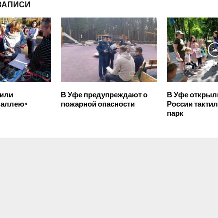
ЗАПИСИ
жили
В Уфе предупреждают о
В Уфе открыл
 аллею»
пожарной опасности
России такти
парк