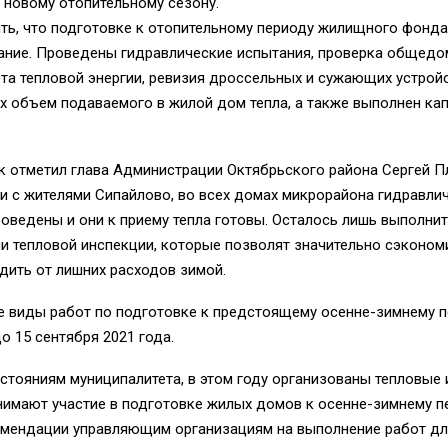
 новому отопительному сезону.
ть, что подготовке к отопительному периоду жилищного фонд
ание. Проведены гидравлические испытания, проверка общед
та тепловой энергии, ревизия дроссельных и сужающих устройс
х объем подаваемого в жилой дом тепла, а также выполнен ка
к отметил глава Администрации Октябрьского района Сергей П
и с жителями Сипайлово, во всех домах микрорайона гидравли
оведены и они к приему тепла готовы. Осталось лишь выполни
 тепловой инспекции, которые позволят значительно сэкономи
дить от лишних расходов зимой.
е виды работ по подготовке к предстоящему осенне-зимнему 
о 15 сентября 2021 года.
стояниям муниципалитета, в этом году организованы тепловые 
имают участие в подготовке жилых домов к осенне-зимнему п
мендации управляющим организациям на выполнение работ дл