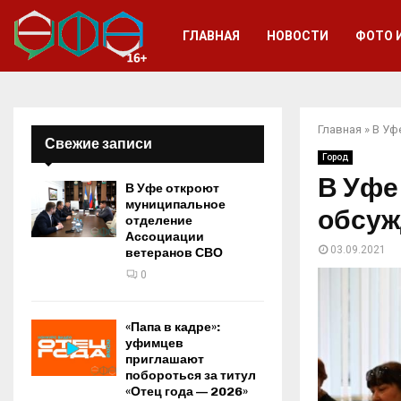
ГЛАВНАЯ
НОВОСТИ
ФОТО 
Главная
»
В Уф
Свежие записи
Город
В Уфе
В Уфе откроют
муниципальное
обсуж
отделение
Ассоциации
03.09.2021
ветеранов СВО
0
«Папа в кадре»:
уфимцев
приглашают
побороться за титул
«Отец года — 2026»