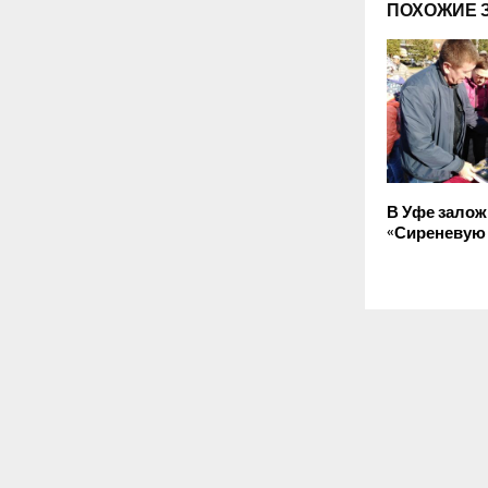
ПОХОЖИЕ 
В Уфе зало
«Сиреневую