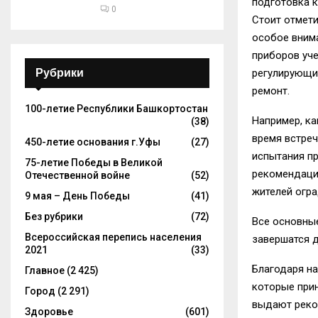
подготовка к
0
Стоит отмети
особое вним
приборов уче
Рубрики
регулирующи
ремонт.
100-летие Республики Башкортостан
Например, ка
(38)
время встреч
450-летие основания г.Уфы
(27)
испытания пр
75-летие Победы в Великой
рекомендации
Отечественной войне
(52)
жителей огра
9 мая – День Победы
(41)
Без рубрики
(72)
Все основны
Всероссийская перепись населения
завершатся д
2021
(33)
Благодаря на
Главное
(2 425)
которые прин
Город
(2 291)
выдают реко
Здоровье
(601)