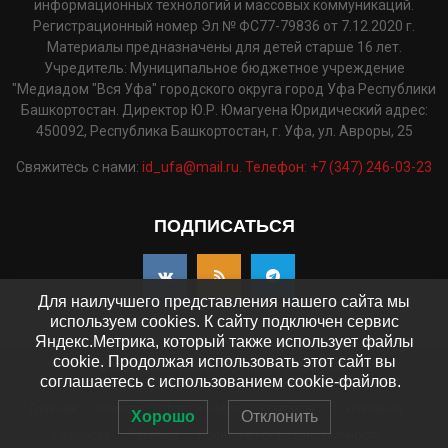
информационных технологий и массовых коммуникаций.
Регистрационный номер Эл № ФС77-79836 от 7.12.2020 г.
Материалы предназначены для детей старше 16 лет.
Учредитель: Муниципальное бюджетное учреждение
"Медиадом "Вся Уфа" городского округа город Уфа Республики
Башкортостан. Директор Ю.Р. Юмагуена Юридический адрес:
450092, Республика Башкортостан, г. Уфа, ул. Авроры, 25
Свяжитесь с нами:
id_ufa@mail.ru. Телефон: +7 (347) 246-03-23
ПОДПИСАТЬСЯ
Для наилучшего представления нашего сайта мы
используем cookies. К сайту подключен сервис
Яндекс.Метрика, который также использует файлы
cookie. Продолжая использовать этот сайт вы
©2025 - pressaufa.ru. Все права защищены.
соглашаетесь с использованием cookie-файлов.
Главная
Новости
Фото и видео
Контакты
О компании
Хорошо
Отклонить
Подписка
Реклама
Политика конфиденциальности