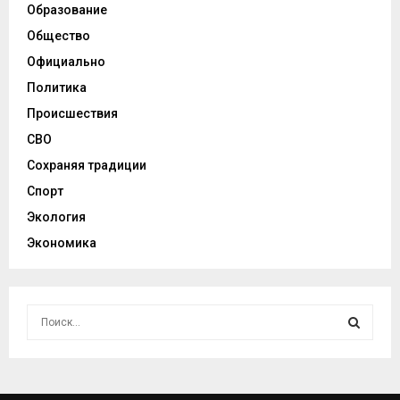
Образование
Общество
Официально
Политика
Происшествия
СВО
Сохраняя традиции
Спорт
Экология
Экономика
И
с
к
И
а
т
С