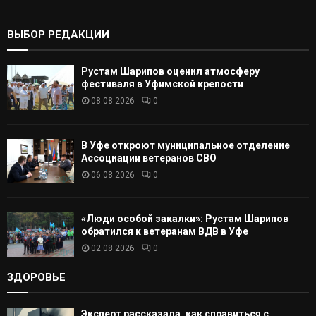
ь
:
К
ВЫБОР РЕДАКЦИИ
А
Рустам Шарипов оценил атмосферу
Т
фестиваля в Уфимской крепости
08.08.2026
0
Ь
В Уфе откроют муниципальное отделение
Ассоциации ветеранов СВО
06.08.2026
0
«Люди особой закалки»: Рустам Шарипов
обратился к ветеранам ВДВ в Уфе
02.08.2026
0
ЗДОРОВЬЕ
Эксперт рассказала, как справиться с