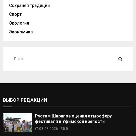
Сохраняя традиции
Спорт
Экология
Экономика
И
с
к
И
а
т
С
ь
:
К
ВЫБОР РЕДАКЦИИ
А
Рустам Шарипов оценил атмосферу
Т
фестиваля в Уфимской крепости
08.08.2026
0
Ь