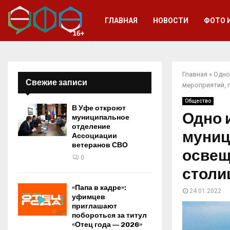
ГЛАВНАЯ
НОВОСТИ
ФОТО 
Главная
»
Одно
Свежие записи
мероприятий, 
Общество
В Уфе откроют
Одно 
муниципальное
отделение
муниц
Ассоциации
ветеранов СВО
освещ
0
столи
«Папа в кадре»:
24.01.2022
уфимцев
приглашают
побороться за титул
«Отец года — 2026»