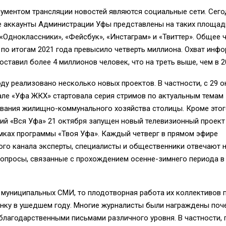
ументом трансляции новостей являются социальные сети. Сего
 аккаунты Администрации Уфы представлены на таких площадк
 «Одноклассники», «Фейсбук», «Инстаграм» и «Твиттер». Общее 
по итогам 2021 года превысило четверть миллиона. Охват инф
ставил более 4 миллионов человек, что на треть выше, чем в 2
ду реализовано несколько новых проектов. В частности, с 29 о
але «Уфа ЖКХ» стартовала серия стримов по актуальным темам
вания жилищно-коммунального хозяйства столицы. Кроме этог
ий «Вся Уфа» 21 октября запущен новый телевизионный проект
мках программы «Твоя Уфа». Каждый четверг в прямом эфире
го канала эксперты, специалисты и общественники отвечают 
вопросы, связанные с прохождением осенне-зимнего периода в
 муниципальных СМИ, то плодотворная работа их коллективов 
нку в ушедшем году. Многие журналисты были награждены по
благодарственными письмами различного уровня. В частности, 