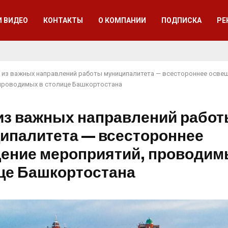
И ВИДЕО
КОНТАКТЫ
О КОМПАНИИ
ПОДПИСКА
РЕ
 из важных направлений работы муниципалитета — всестороннее осве
проводимых в столице Башкортостана
из важных направлений рабо
ипалитета — всестороннее
ение мероприятий, проводим
це Башкортостана