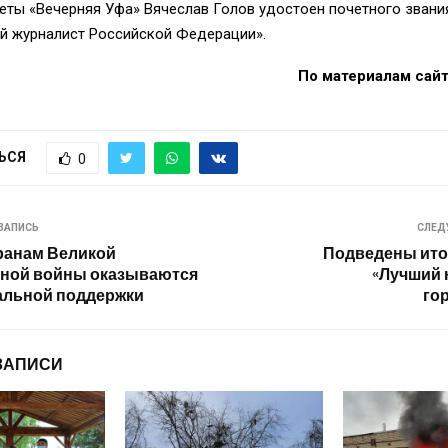
еты «Вечерняя Уфа» Вячеслав Голов удостоен почетного звани
й журналист Российской Федерации».
По материалам сай
ЬСЯ
0
ЗАПИСЬ
СЛЕД
ранам Великой
Подведены ито
нной войны оказываются
«Лучший 
альной поддержки
го
ЗАПИСИ