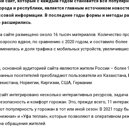
й сайт, который с каждым годом становится все популяр
орода и республики, является главным источником новост
ссовой информации. В последние годы формы и методы р
о расширились.
на сайте размещено около 16 тысяч материалов. Количество п
озросло вдвое, по сравнению с 2020 годом, и составило более
зменилась и доля трафика с мобильных устройств, увеличившись
 основной аудиторией сайта являются жители России – более 
анных посетителей преобладают пользователи из Казахстана, 
екистана, Норвегии, Киргизии, США, Германии.
сайт интегрировано несколько интерактивных ресурсов, задача
езопасность и комфорт горожан. Это, прежде всего, 11 интерак
т популярность у горожан в тот или иной сезон. В 2021 году 
нежная» и «Уфа теплая», которые позволяют в оперативном ре
на обращения жителей.