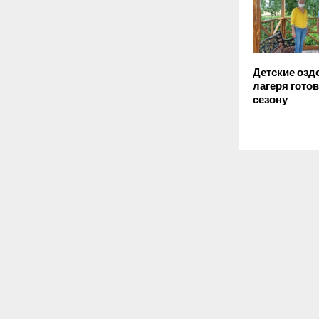
Детские оз
лагеря гото
сезону