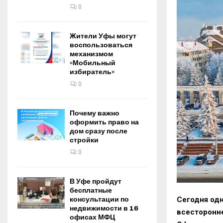
0
Жители Уфы могут
воспользоваться
механизмом
«Мобильный
избиратель»
0
Почему важно
оформить право на
дом сразу после
стройки
0
В Уфе пройдут
бесплатные
консультации по
Сегодня одн
недвижимости в 16
всесторонн
офисах МФЦ