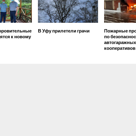
доровительные
В Уфу прилетели грачи
Пожарные про
вятся к новому
по безопаснос
автогаражных
кооперативов