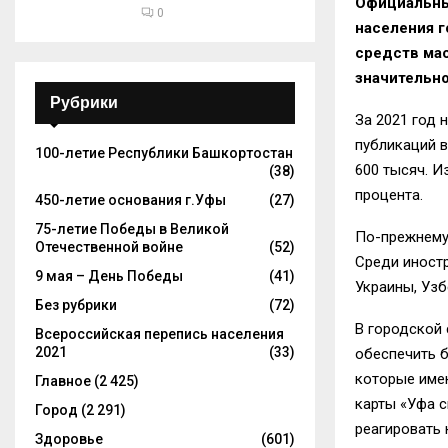
Официальны
0
населения г
средств ма
значительн
Рубрики
За 2021 год 
публикаций в
100-летие Республики Башкортостан
600 тысяч. И
(38)
процента.
450-летие основания г.Уфы
(27)
75-летие Победы в Великой
По-прежнему,
Отечественной войне
(52)
Среди иностр
9 мая – День Победы
(41)
Украины, Узб
Без рубрики
(72)
В городской 
Всероссийская перепись населения
2021
(33)
обеспечить б
которые имею
Главное
(2 425)
карты «Уфа с
Город
(2 291)
реагировать 
Здоровье
(601)