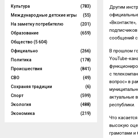
Культура
(783)
Другим инстр
официальные
Международные детские игры
(55)
«Вконтакте»,
На заметку потребителю
(201)
подписчиков 
Образование
(659)
сообщений со
Общество
(5 604)
В прошлом го
Официально
(266)
YouTube-кан
Политика
(178)
функциониро
Происшествия
(841)
с телекомпан
СВО
(49)
вопрос» в ра
Сохраняя традиции
(6)
муниципально
Спорт
(599)
актуальные 
Экология
(488)
республики.
Экономика
(219)
Что касается
высокую оце
грамотами и 