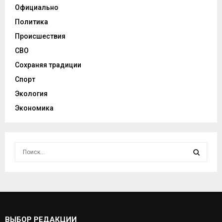
Официально
Политика
Происшествия
СВО
Сохраняя традиции
Спорт
Экология
Экономика
И
с
к
И
а
т
С
ь
:
К
ВЫБОР РЕДАКЦИИ