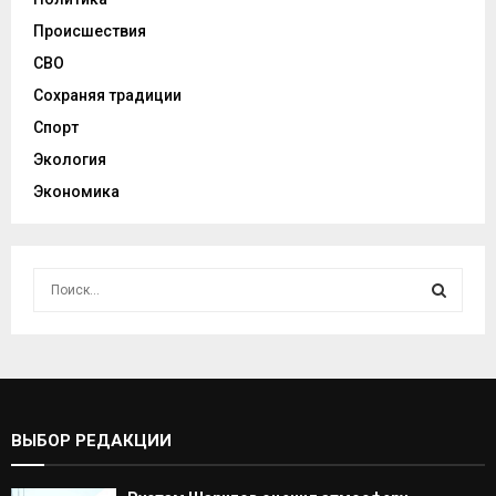
Происшествия
СВО
Сохраняя традиции
Спорт
Экология
Экономика
И
с
к
И
а
т
С
ь
:
К
ВЫБОР РЕДАКЦИИ
А