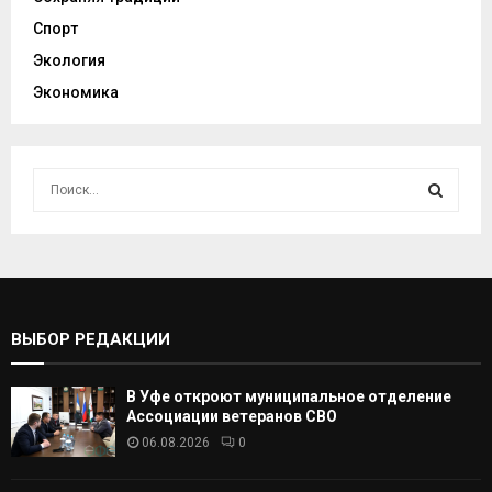
Спорт
Экология
Экономика
И
с
к
И
а
т
С
ь
:
К
ВЫБОР РЕДАКЦИИ
А
В Уфе откроют муниципальное отделение
Т
Ассоциации ветеранов СВО
06.08.2026
0
Ь