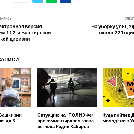
ЗАПИСЬ
СЛЕД
ектронная версия
На уборку улиц 
ма 112-й Башкирской
около 220 еди
кой дивизии
ЗАПИСИ
 Башкирии
Ситуацию на «ПОЛИЭФе»
Куда пойти в 
я до 6
прокомментировал глава
молодежи в У
региона Радий Хабиров