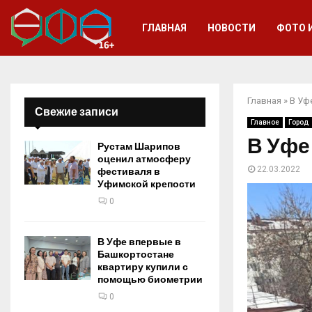
ГЛАВНАЯ
НОВОСТИ
ФОТО 
Главная
»
В Уф
Свежие записи
Главное
Город
В Уфе
Рустам Шарипов
оценил атмосферу
22.03.2022
фестиваля в
Уфимской крепости
0
В Уфе впервые в
Башкортостане
квартиру купили с
помощью биометрии
0