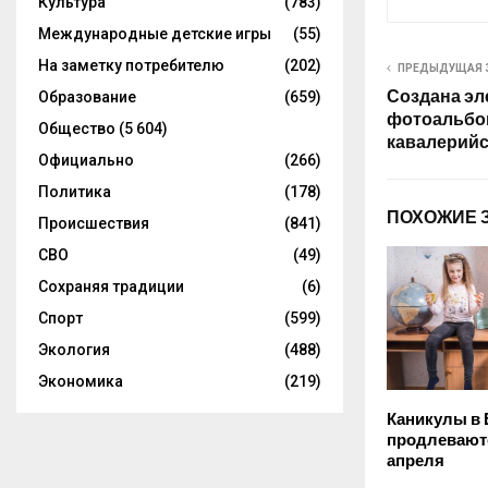
Культура
(783)
Международные детские игры
(55)
На заметку потребителю
(202)
ПРЕДЫДУЩАЯ 
Создана эл
Образование
(659)
фотоальбо
Общество
(5 604)
кавалерийс
Официально
(266)
Политика
(178)
ПОХОЖИЕ 
Происшествия
(841)
СВО
(49)
Сохраняя традиции
(6)
Спорт
(599)
Экология
(488)
Экономика
(219)
Каникулы в
продлеваютс
апреля