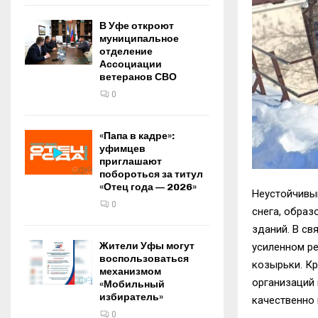
В Уфе откроют
муниципальное
отделение
Ассоциации
ветеранов СВО
0
«Папа в кадре»:
уфимцев
приглашают
побороться за титул
«Отец года — 2026»
Неустойчивы
0
снега, образ
зданий. В св
Жители Уфы могут
усиленном р
воспользоваться
козырьки. Кр
механизмом
организаций
«Мобильный
избиратель»
качественно 
0