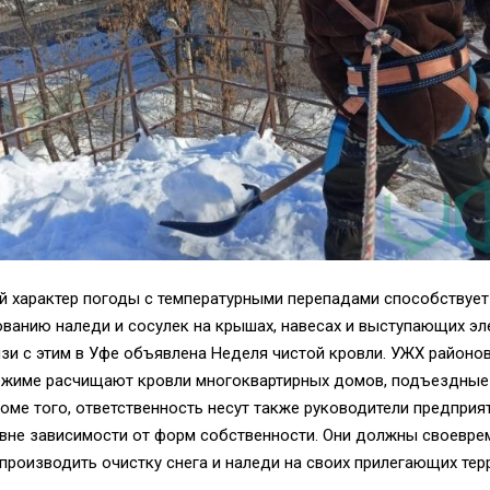
й характер погоды с температурными перепадами способствуе
ованию наледи и сосулек на крышах, навесах и выступающих эл
язи с этим в Уфе объявлена Неделя чистой кровли. УЖХ районо
ежиме расчищают кровли многоквартирных домов, подъездные
оме того, ответственность несут также руководители предприя
 вне зависимости от форм собственности. Они должны своевре
производить очистку снега и наледи на своих прилегающих тер