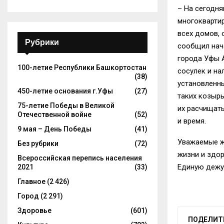
– На сегодня
многокварти
всех домов,
Рубрики
сообщил нач
города Уфы 
100-летие Республики Башкортостан
сосулек и на
(38)
установленн
450-летие основания г.Уфы
(27)
таких козырь
75-летие Победы в Великой
их расчищать
Отечественной войне
(52)
и время.
9 мая – День Победы
(41)
Уважаемые ж
Без рубрики
(72)
жизни и здо
Всероссийская перепись населения
Единую дежур
2021
(33)
Главное
(2 426)
Город
(2 291)
Здоровье
(601)
ПОДЕЛИТ