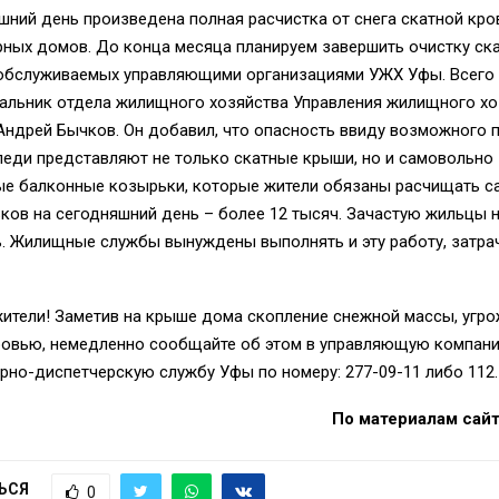
шний день произведена полная расчистка от снега скатной кро
рных домов. До конца месяца планируем завершить очистку ск
 обслуживаемых управляющими организациями УЖХ Уфы. Всего и
альник отдела жилищного хозяйства Управления жилищного хо
Андрей Бычков. Он добавил, что опасность ввиду возможного 
леди представляют не только скатные крыши, но и самовольно
ые балконные козырьки, которые жители обязаны расчищать са
ков на сегодняшний день – более 12 тысяч. Зачастую жильцы 
. Жилищные службы вынуждены выполнять и эту работу, затрач
ители! Заметив на крыше дома скопление снежной массы, уг
ровью, немедленно сообщайте об этом в управляющую компани
но-диспетчерскую службу Уфы по номеру: 277-09-11 либо 112.
По материалам сайта
ЬСЯ
0