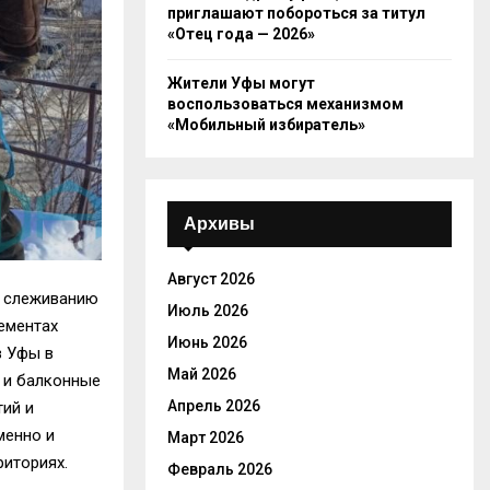
приглашают побороться за титул
«Отец года — 2026»
Жители Уфы могут
воспользоваться механизмом
«Мобильный избиратель»
Архивы
Август 2026
т слеживанию
Июль 2026
ементах
Июнь 2026
в Уфы в
Май 2026
 и балконные
Апрель 2026
тий и
менно и
Март 2026
риториях.
Февраль 2026