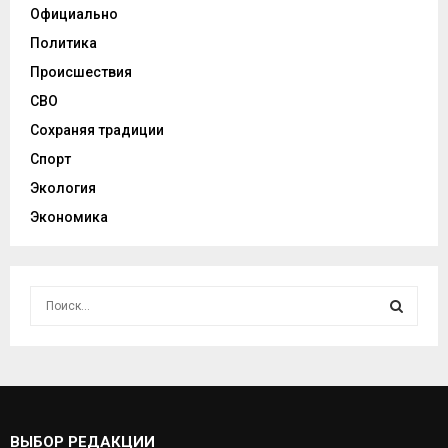
Официально
Политика
Происшествия
СВО
Сохраняя традиции
Спорт
Экология
Экономика
И
с
к
И
а
т
С
ь
:
К
ВЫБОР РЕДАКЦИИ