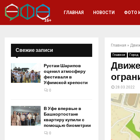
ГЛАВНАЯ
НОВОСТИ
ФОТО 
Главная
»
Движ
Свежие записи
Главное
Город
Движе
Рустам Шарипов
оценил атмосферу
огран
фестиваля в
Уфимской крепости
28.03.2022
0
В Уфе впервые в
Башкортостане
квартиру купили с
помощью биометрии
0