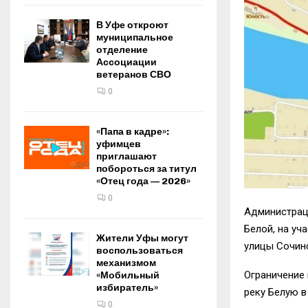
В Уфе откроют
муниципальное
отделение
Ассоциации
ветеранов СВО
0
«Папа в кадре»:
уфимцев
приглашают
побороться за титул
«Отец года — 2026»
0
Администрац
Белой, на уч
Жители Уфы могут
улицы Сочинс
воспользоваться
механизмом
Ограничение 
«Мобильный
избиратель»
реку Белую в
0