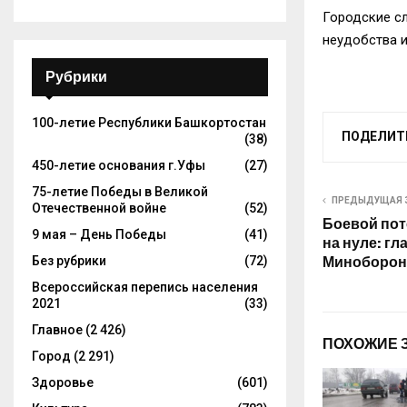
Городские с
неудобства и
Рубрики
100-летие Республики Башкортостан
ПОДЕЛИТ
(38)
450-летие основания г.Уфы
(27)
75-летие Победы в Великой
ПРЕДЫДУЩАЯ 
Отечественной войне
(52)
Боевой пот
9 мая – День Победы
(41)
на нуле: г
Без рубрики
(72)
Миноборон
Всероссийская перепись населения
2021
(33)
Главное
(2 426)
ПОХОЖИЕ 
Город
(2 291)
Здоровье
(601)