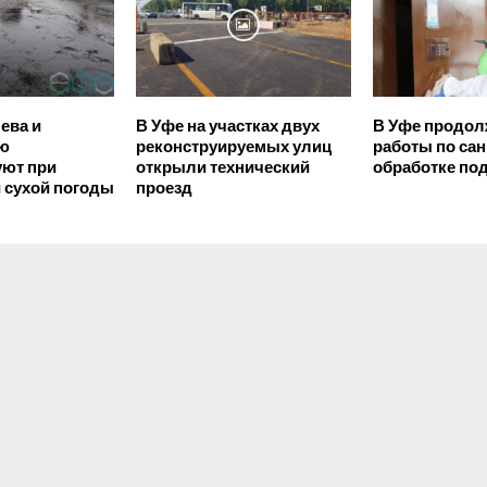
ева и
В Уфе на участках двух
В Уфе продо
ую
реконструируемых улиц
работы по са
уют при
открыли технический
обработке по
 сухой погоды
проезд