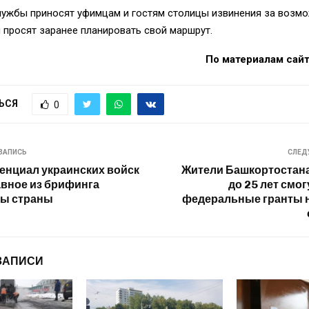
лужбы приносят уфимцам и гостям столицы извинения за возм
 просят заранее планировать свой маршрут.
По материалам сайта
ЬСЯ
0
ЗАПИСЬ
СЛЕД
енциал украинских войск
Жители Башкортостана
лавное из брифинга
до 25 лет смо
ы страны
федеральные гранты 
ЗАПИСИ