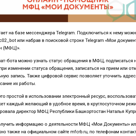
тает на базе мессенджера
Telegram
. Подключиться к нему можн
c
02_
bot
или набрав в поисковой строке
Telegram
«Мои докумен
н (МФЦ)».
ат-бота можно узнать статус обращения в МФЦ, подписаться 
ри изменении статуса обращения, записаться на прием или от
ьную запись. Также цифровой сервис позволяет уточнить адре
сание их работы.
это простой в использовании электронный ресурс, воспользова
ет каждый желающий в удобное время, в круглосуточном режи
ровала директор МФЦ Республики Башкортостан Наталья Купр
олучить информацию о деятельности МФЦ «Мои Документы» ил
жно также на официальном сайте
mfcrb
.
ru
, по телефонам конта