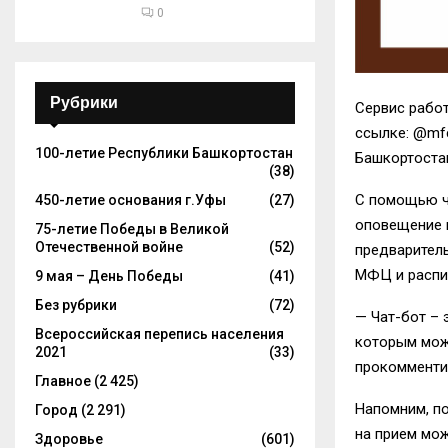
0
Рубрики
Сервис рабо
ссылке: @
mf
100-летие Республики Башкортостан
Башкортоста
(38)
С помощью ч
450-летие основания г.Уфы
(27)
оповещение п
75-летие Победы в Великой
Отечественной войне
(52)
предварител
МФЦ и распи
9 мая – День Победы
(41)
Без рубрики
(72)
— Чат-бот – 
Всероссийская перепись населения
которым мож
2021
(33)
прокомменти
Главное
(2 425)
Напомним, п
Город
(2 291)
на прием мо
Здоровье
(601)