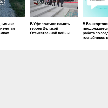
дними из
В Уфе почтили память
В Башкортост
лизуются
героев Великой
продолжается
амках
Отечественной войны
работа по со
госпабликов в