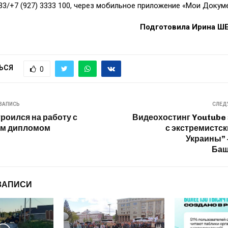
33
/
+7 (927) 3333 100
, через мобильное приложение «Мои Докум
Подготовила Ирина 
ЬСЯ
0
ЗАПИСЬ
СЛЕД
роился на работу с
Видеохостинг Youtube
м дипломом
с экстремистс
Украины” 
Баш
ЗАПИСИ