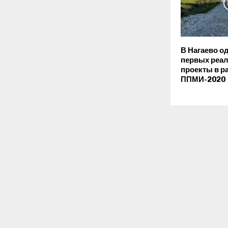
В Нагаево о
первых реа
проекты в р
ППМИ-2020