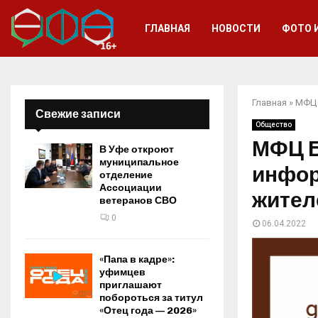
ГЛАВНАЯ
НОВОСТИ
ФОТО 
Главная
»
МФЦ 
Свежие записи
Общество
МФЦ Б
В Уфе откроют
муниципальное
инфор
отделение
Ассоциации
жител
ветеранов СВО
0
06.04.2022
«Папа в кадре»:
уфимцев
приглашают
побороться за титул
«Отец года — 2026»