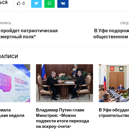
ЬСЯ
0
ЗАПИСЬ
СЛЕД
е пройдет патриотическая
В Уфе подорож
смертный полк”
общественном 
ЗАПИСИ
овала
Владимир Путин главе
В Уфе обсуди
ная неделя
Минстроя: «Можно
строительство
подвести итоги перехода
на эскроу-счета»