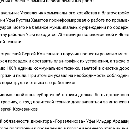
ения в осенне-зимний период земляных работ.
начальник Управления коммунального хозяйства и благоустрой
ии Уфы Рустем Хамитов проинформировал о работе по промыв
туаров. Всего на балансе муниципальных учреждений по содер
ству районов Уфы находится 73 единицы поливомоечной и 46 е
й техники.
ыступлений Сергей Кожевников поручил провести ревизию мест
ся просадок и составить план-график их устранения, а также 
ию 100% единиц коммунальной техники, занятой в очистке доро
 грязи и пыли. При этом он указал на необходимость соблюден
 норм труда и отдыха его работников.
ливомоечной и пылеуборочной техники должна быть организова
графику, а труд водителей техники доплачиваться за интенсивн
Сергей Кожевников.
 обязанности директора «Горзеленхоза» Уфы Ильдар Ардаши
ходе подготовки к проведению в городе весеннего этапа акции