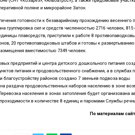
не (СНТ «Козарез», «Альбатрос»), а также придомовые участк
еративной поляне и микрорайоне Затон.
спечения готовности к безаварийному прохождению весеннего 
на группировка сил и средств численностью 2716 человек, 815
 единицы плавсредств, приступили к работе 8 противопаводков
онов, 20 противопаводковых штабов и готовы к развертыванию
размещения вместимостью 7349 человек.
овых предприятий и центра детского дошкольного питания соз
нктов питания и продовольственного снабжения, а в службах 
 благоустройству районов создано 7 звеньев подвоза воды.
на раздача продовольственных наборов населению в зоне во
Перевозка населения в зонах затопления будет организована 
проходимости в количестве 8 единиц и паромами Службы речны
По материалам сай