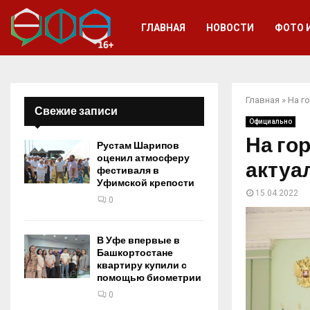
ГЛАВНАЯ
НОВОСТИ
ФОТО 
Главная
»
На г
Свежие записи
Официально
На го
Рустам Шарипов
оценил атмосферу
актуа
фестиваля в
Уфимской крепости
15.04.2022
0
В Уфе впервые в
Башкортостане
квартиру купили с
помощью биометрии
0