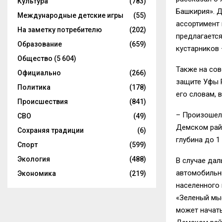
Культура
(783)
Башкирия». 
Международные детские игры
(55)
ассортимент 
На заметку потребителю
(202)
предлагается
Образование
(659)
кустарников 
Общество
(5 604)
Также на со
Официально
(266)
защите Уфы 
Политика
(178)
его словам, 
Происшествия
(841)
– Произошел 
СВО
(49)
Демском райо
Сохраняя традиции
(6)
глубина до 1
Спорт
(599)
Экология
(488)
В случае да
автомобильны
Экономика
(219)
населенного 
«Зеленый мыс
может начать