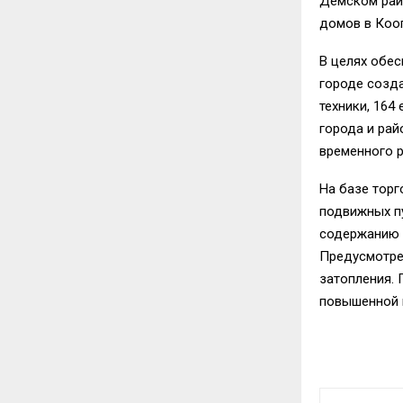
Демском райо
домов в Кооп
В целях обе
городе созда
техники, 164
города и рай
временного 
На базе торг
подвижных пу
содержанию и
Предусмотре
затопления. 
повышенной 