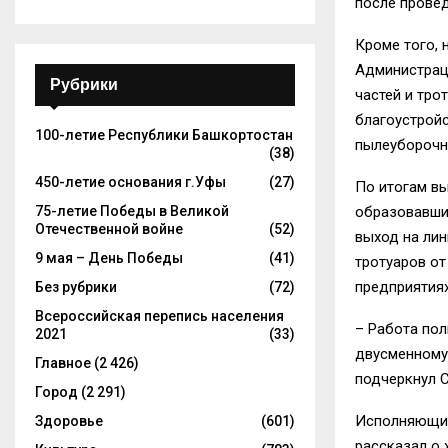
после провед
Кроме того, 
Администрац
Рубрики
частей и тро
благоустрой
100-летие Республики Башкортостан
пылеуборочно
(38)
450-летие основания г.Уфы
(27)
По итогам в
образовавших
75-летие Победы в Великой
Отечественной войне
(52)
выход на лин
9 мая – День Победы
(41)
тротуаров от
предприятиях
Без рубрики
(72)
Всероссийская перепись населения
– Работа по
2021
(33)
двусменному 
Главное
(2 426)
подчеркнул 
Город
(2 291)
Исполняющий
Здоровье
(601)
рассказал о 