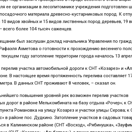
Для ее организации в лесопитомнике учреждения подготовлен 
посадочного материала древесно-кустарниковых пород. К отпу
 10 видов хвойных и 15 видов лиственных пород деревьев, 19 
– всего более 104 тысяч саженцев.
вещании был заслушан доклад начальника Управления по граж
Рафаэля Ахметова о готовности к прохождению весеннего пол
в текущем году затопление территории города началось 13 апрел
перелив участка автомобильной дороги к СНТ «Козарез» и «Ал
не. В настоящее время протяженность перелива составляет 17
 метра. В данных СНТ проживают 8 человек, – сказал он.
льнейшего повышения уровней рек возможен перелив участков
х дорог в районе Мелькомбината на базу отдыха «Рочер»; к СН
пункта Романовка на улицу Козарез и участки улицы Серова; к
» в районе пос. Дудкино. Затопление участков в садовых тов
ся в Калининском районе (СНТ «Восход», «Рябинушка», «Зауфим