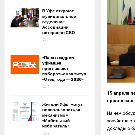
В Уфе откроют
муниципальное
отделение
Ассоциации
ветеранов СВО
0
«Папа в кадре»:
уфимцев
приглашают
побороться за титул
«Отец года — 2026»
0
15 апреля 
провел засе
Жители Уфы могут
воспользоваться
На нем обсу
механизмом
хозяйства ст
«Мобильный
избиратель»
доклады о бл
0