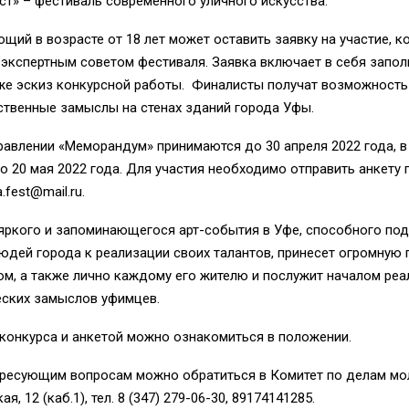
ст» – фестиваль современного уличного искусства.
ий в возрасте от 18 лет может оставить заявку на участие, к
 экспертным советом фестиваля. Заявка включает в себя запо
кже эскиз конкурсной работы. Финалисты получат возможность
ственные замыслы на стенах зданий города Уфы.
равлении «Меморандум» принимаются до 30 апреля 2022 года, в
по 20 мая 2022 года. Для участия необходимо отправить анкету 
a.fest@mail.ru
.
яркого и запоминающегося арт-события в Уфе, способного под
юдей города к реализации своих талантов, принесет огромную 
ом, а также лично каждому его жителю и послужит началом ре
еских замыслов уфимцев.
 конкурса и анкетой можно ознакомиться в
положении
.
ересующим вопросам можно обратиться в Комитет по делам мол
, 12 (каб.1), тел. 8 (347) 279-06-30, 89174141285.