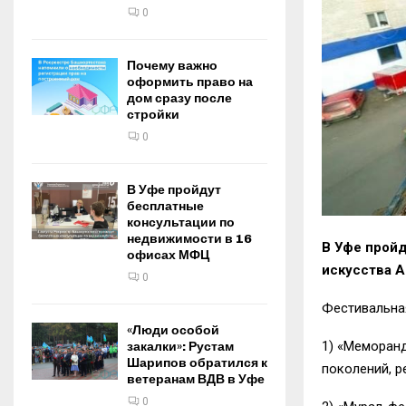
0
Почему важно
оформить право на
дом сразу после
стройки
0
В Уфе пройдут
бесплатные
консультации по
недвижимости в 16
В Уфе пройд
офисах МФЦ
искусства A
0
Фестивальна
«Люди особой
1) «Меморан
закалки»: Рустам
Шарипов обратился к
поколений, р
ветеранам ВДВ в Уфе
0