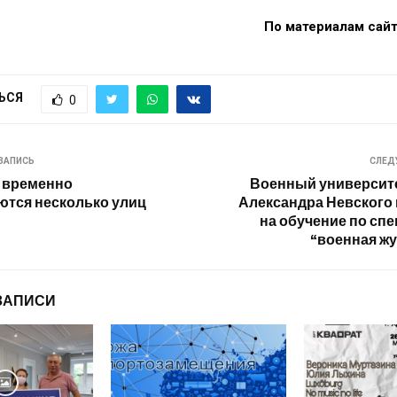
По материалам сай
ЬСЯ
0
ЗАПИСЬ
СЛЕД
е временно
Военный университе
тся несколько улиц
Александра Невского
на обучение по сп
“военная ж
ЗАПИСИ