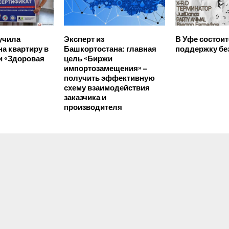
учила
Эксперт из
В Уфе состоит
на квартиру в
Башкортостана: главная
поддержку б
и «Здоровая
цель «Биржи
импортозамещения» –
получить эффективную
схему взаимодействия
заказчика и
производителя