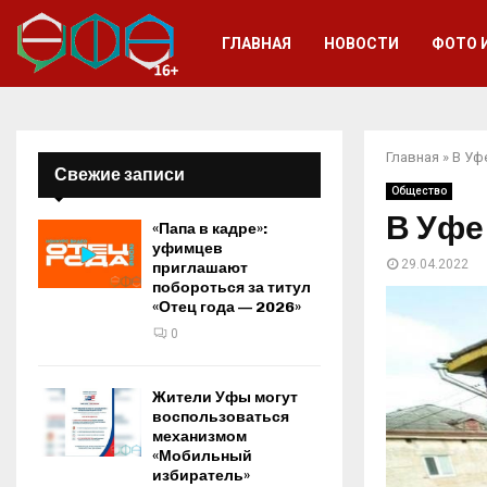
ГЛАВНАЯ
НОВОСТИ
ФОТО 
Главная
»
В Уф
Свежие записи
Общество
В Уфе
«Папа в кадре»:
уфимцев
29.04.2022
приглашают
побороться за титул
«Отец года — 2026»
0
Жители Уфы могут
воспользоваться
механизмом
«Мобильный
избиратель»