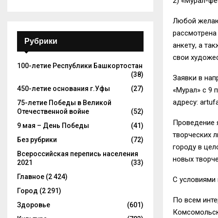
2) «Мурал-фе
Любой желающ
рассмотрена
Рубрики
анкету, а та
свои художе
100-летие Республики Башкортостан
(38)
Заявки в нап
450-летие основания г.Уфы
(27)
«Мурал» с 9 
адресу:
artuf
75-летие Победы в Великой
Отечественной войне
(52)
Проведение 
9 мая – День Победы
(41)
творческих л
Без рубрики
(72)
городу в цел
Всероссийская перепись населения
новых творч
2021
(33)
Главное
(2 424)
С условиями
Город
(2 291)
По всем инт
Здоровье
(601)
Комсомольская