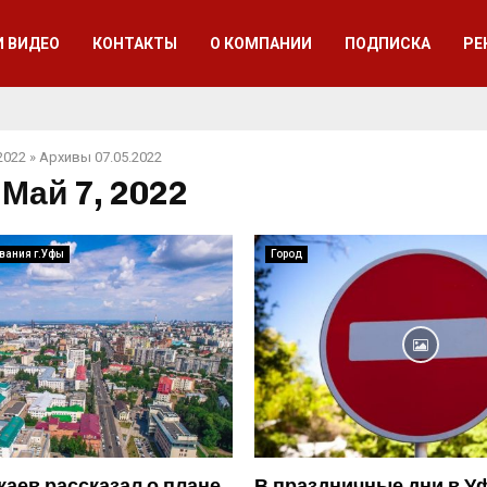
И ВИДЕО
КОНТАКТЫ
О КОМПАНИИ
ПОДПИСКА
РЕ
2022
»
Архивы 07.05.2022
 Май 7, 2022
вания г.Уфы
Город
каев рассказал о плане
В праздничные дни в У