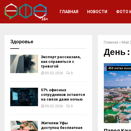
ГЛАВНАЯ
НОВОСТИ
ФОТО 
Здоровье
Главная
»
Май 
День :
Эксперт рассказала,
как справиться с
тревогой
450-летие осно
05.02.2026
0
57% офисных
сотрудников остаются
на связи даже ночью
05.02.2026
0
Жителям Уфы
доступна бесплатная
Павел Кач