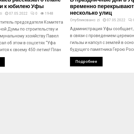
ки к юбилею Уфы
временно перекрывают
несколько улиц
zi
07.05.2022
0
1948
Опубликовано:
zi
07.05.2022
титель председателя Комитета
Администрация Уфы сообщает, ч
ной Думы по строительству и
в связи с проведением церемо
мунальному хозяйству Павел
гильзы и капсул с землей в осн
ал об этом в соцсетях “Уфа
будущего памятника Герою Рос
ится к своему 450-летию! План
Подробнее