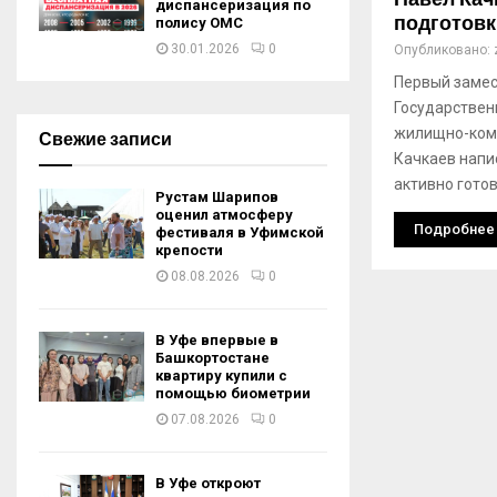
диспансеризация по
подготов
полису ОМС
30.01.2026
0
Опубликовано:
Первый замес
Государствен
жилищно-ком
Свежие записи
Качкаев напис
активно готов
Рустам Шарипов
оценил атмосферу
Подробнее
фестиваля в Уфимской
крепости
08.08.2026
0
В Уфе впервые в
Башкортостане
квартиру купили с
помощью биометрии
07.08.2026
0
В Уфе откроют