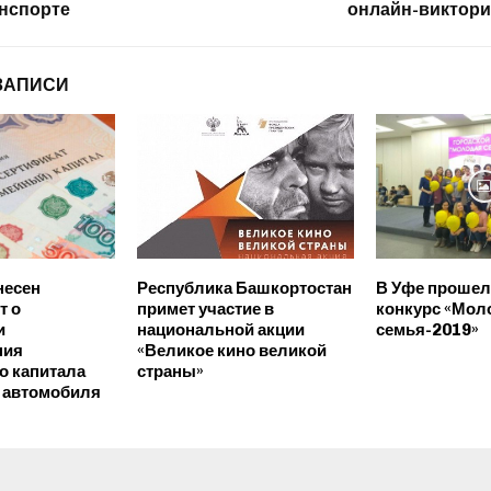
нспорте
онлайн-викторин
ЗАПИСИ
несен
Республика Башкортостан
В Уфе прошел
т о
примет участие в
конкурс «Мол
и
национальной акции
семья-2019»
ния
«Великое кино великой
о капитала
страны»
 автомобиля