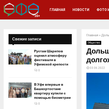
ГЛАВНАЯ
НОВОСТИ
ФОТО 
Главная
»
Доль
Свежие записи
Общество
Дольщ
Рустам Шарипов
оценил атмосферу
долго
фестиваля в
Уфимской крепости
03.06.2022
0
В Уфе впервые в
Башкортостане
квартиру купили с
помощью биометрии
0