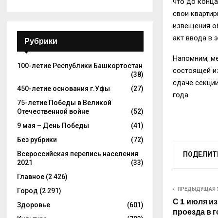
что до конца
свои квартир
извещения об
акт ввода в 
Рубрики
Напомним, м
100-летие Республики Башкортостан
состоящей из
(38)
сдаче секции
450-летие основания г.Уфы
(27)
года.
75-летие Победы в Великой
Отечественной войне
(52)
9 мая – День Победы
(41)
Без рубрики
(72)
Всероссийская перепись населения
ПОДЕЛИТ
2021
(33)
Главное
(2 426)
ПРЕДЫДУЩАЯ 
Город
(2 291)
С 1 июля и
Здоровье
(601)
проезда в 