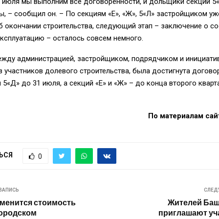
 июля мы выполним все договоренности, и дольщики секции 5
ы, – сообщил он. – По секциям «Е», «Ж», 5«Л» застройщиком у
 окончании строительства, следующий этап – заключение о со
эксплуатацию – осталось совсем немного.
ежду администрацией, застройщиком, подрядчиком и инициатив
 участников долевого строительства, была достигнута догово
 5«Д» до 31 июля, а секций «Е» и «Ж» – до конца второго кварт
По материалам сайта
ЬСЯ
0
ЗАПИСЬ
СЛЕД
зменится стоимость
Жителей Баш
городском
приглашают уч