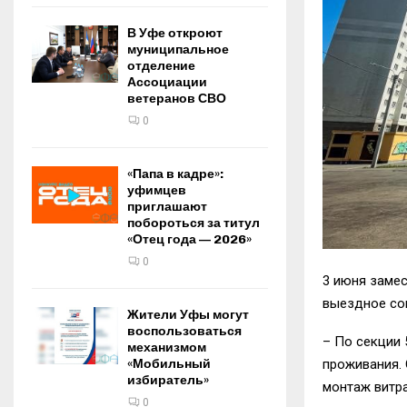
В Уфе откроют
муниципальное
отделение
Ассоциации
ветеранов СВО
0
«Папа в кадре»:
уфимцев
приглашают
побороться за титул
«Отец года — 2026»
0
3 июня заме
выездное со
Жители Уфы могут
воспользоваться
– По секции
механизмом
проживания. 
«Мобильный
избиратель»
монтаж витра
0