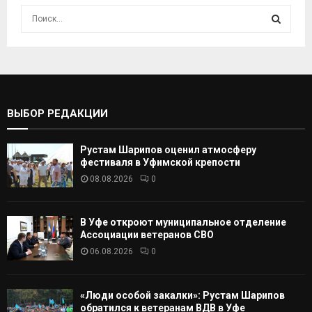
И
с
к
И
а
т
С
ь
:
К
ВЫБОР РЕДАКЦИИ
А
Рустам Шарипов оценил атмосферу
Т
фестиваля в Уфимской крепости
08.08.2026
0
Ь
В Уфе откроют муниципальное отделение
Ассоциации ветеранов СВО
06.08.2026
0
«Люди особой закалки»: Рустам Шарипов
обратился к ветеранам ВДВ в Уфе