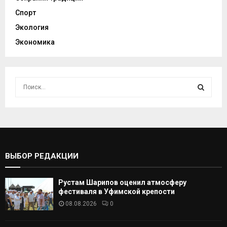
Спорт
Экология
Экономика
И
с
к
И
а
т
С
ь
:
К
ВЫБОР РЕДАКЦИИ
А
Рустам Шарипов оценил атмосферу
Т
фестиваля в Уфимской крепости
08.08.2026
0
Ь