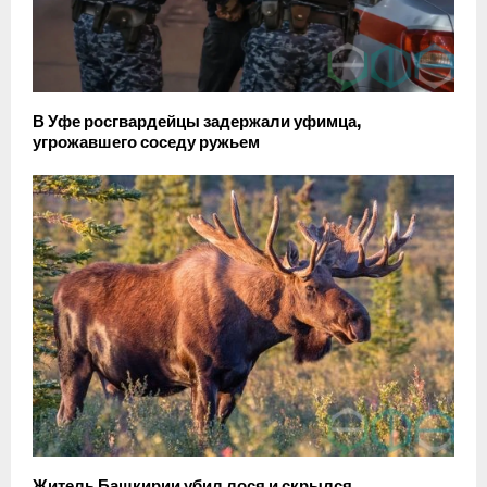
В Уфе росгвардейцы задержали уфимца,
угрожавшего соседу ружьем
Житель Башкирии убил лося и скрылся