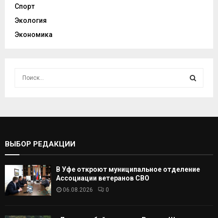
Спорт
Экология
Экономика
И
с
к
И
а
т
С
ь
:
К
ВЫБОР РЕДАКЦИИ
А
В Уфе откроют муниципальное отделение
Т
Ассоциации ветеранов СВО
06.08.2026
0
Ь