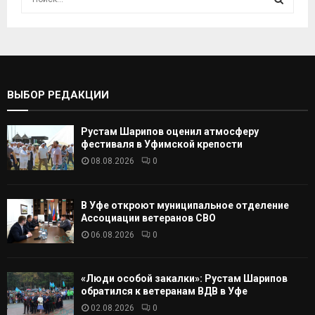
с
к
И
а
т
С
ь
:
К
ВЫБОР РЕДАКЦИИ
А
Рустам Шарипов оценил атмосферу
Т
фестиваля в Уфимской крепости
08.08.2026
0
Ь
В Уфе откроют муниципальное отделение
Ассоциации ветеранов СВО
06.08.2026
0
«Люди особой закалки»: Рустам Шарипов
обратился к ветеранам ВДВ в Уфе
02.08.2026
0